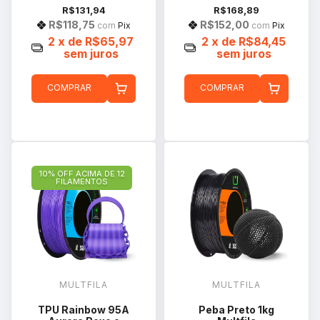
R$131,94
R$168,89
R$118,75
R$152,00
com
Pix
com
Pix
2
x de
R$65,97
2
x de
R$84,45
sem juros
sem juros
COMPRAR
COMPRAR
10% OFF ACIMA DE 12
FILAMENTOS
MULTFILA
MULTFILA
TPU Rainbow 95A
Peba Preto 1kg