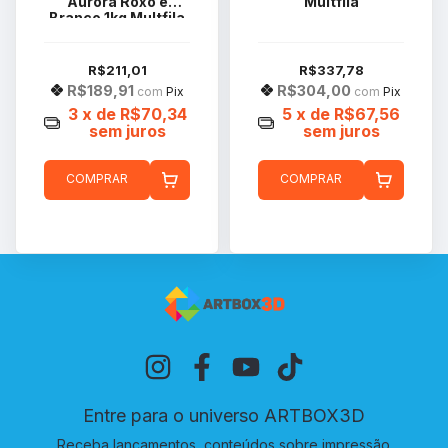
Aurora Roxo e
Multfila
Branco 1kg Multfila
R$211,01
R$337,78
R$189,91
R$304,00
com
Pix
com
Pix
3
x de
R$70,34
5
x de
R$67,56
sem juros
sem juros
COMPRAR
COMPRAR
Entre para o universo ARTBOX3D
Receba lançamentos, conteúdos sobre impressão