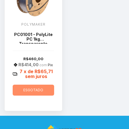
POLYMAKER
PC01001 - PolyLite
PC 1kg
Transparente
R$460,00
R$414,00
com
Pix
7
x de
R$65,71
sem juros
ESGOTADO