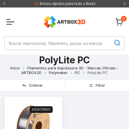
 fisica
Envios rápidos para todo o Brasil
0
PolyLite PC
Início
Filamentos para Impressora 3D - Marcas Oficiais -
ARTBOX3D
Polymaker
PC
PolyLite PC
Ordenar
Filtrar
ESGOTADO