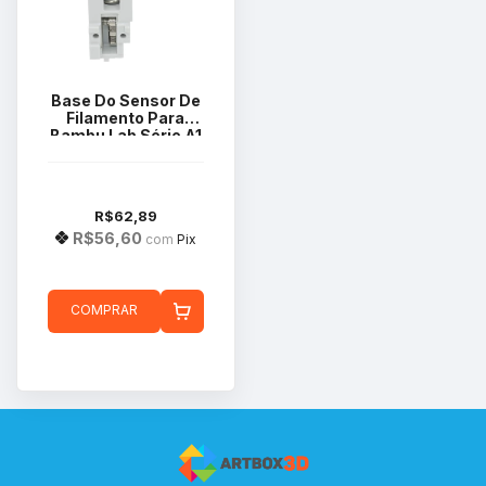
Base Do Sensor De
Filamento Para
Bambu Lab Série A1
FAC055
R$62,89
R$56,60
com
Pix
COMPRAR