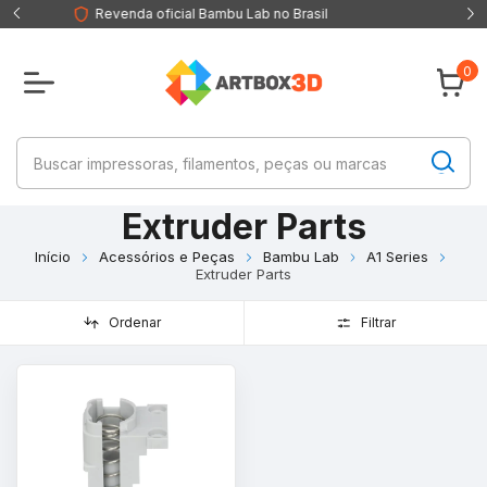
Brasil
Produtos originais, nota fiscal e garantia
0
Extruder Parts
Início
Acessórios e Peças
Bambu Lab
A1 Series
Extruder Parts
Ordenar
Filtrar