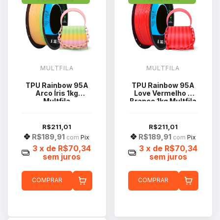
MULTFILA
MULTFILA
TPU Rainbow 95A
TPU Rainbow 95A
Arco Íris 1kg
Love Vermelho e
Multfila
Branco 1kg Multfila
R$211,01
R$211,01
R$189,91
R$189,91
com
Pix
com
Pix
3
x de
R$70,34
3
x de
R$70,34
sem juros
sem juros
COMPRAR
COMPRAR