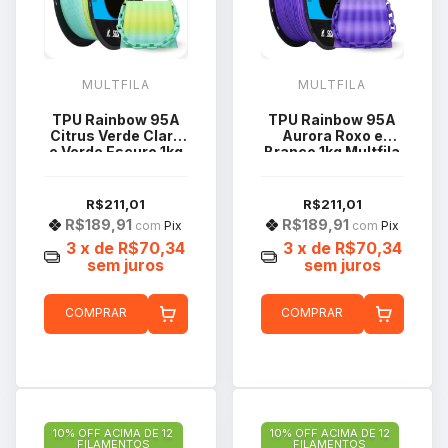
MULTFILA
MULTFILA
TPU Rainbow 95A
TPU Rainbow 95A
Citrus Verde Claro
Aurora Roxo e
e Verde Escuro 1kg
Branco 1kg Multfila
Multfila
R$211,01
R$211,01
R$189,91
R$189,91
com
Pix
com
Pix
3
x de
R$70,34
3
x de
R$70,34
sem juros
sem juros
COMPRAR
COMPRAR
10% OFF ACIMA DE 12
10% OFF ACIMA DE 12
FILAMENTOS
FILAMENTOS