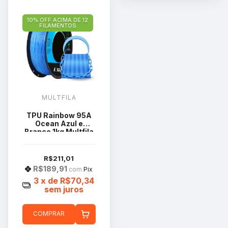
10% OFF ACIMA DE 12
FILAMENTOS
MULTFILA
TPU Rainbow 95A
Ocean Azul e
Branco 1kg Multfila
R$211,01
R$189,91
com
Pix
3
x de
R$70,34
sem juros
COMPRAR