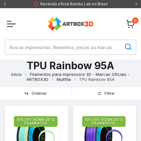
Revenda oficial Bambu Lab no Brasil
0
TPU Rainbow 95A
Início
Filamentos para Impressora 3D - Marcas Oficiais -
ARTBOX3D
Multfila
TPU Rainbow 95A
Ordenar
Filtrar
10% OFF ACIMA DE 12
10% OFF ACIMA DE 12
FILAMENTOS
FILAMENTOS