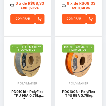
6
x de
R$68,33
6
x de
R$68,33
sem juros
sem juros
COMPRAR
COMPRAR
10% OFF ACIMA DE 12
10% OFF ACIMA DE 12
FILAMENTOS
FILAMENTOS
POLYMAKER
POLYMAKER
PD01016 - PolyFlex
PD01006 - PolyFlex
TPU 95A 0.75kg
TPU 95A 0.75kg
Cinza
Laranja