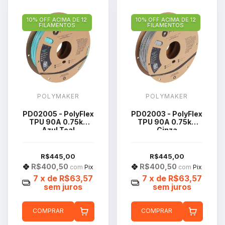
10% OFF ACIMA DE 12
10% OFF ACIMA DE 12
FILAMENTOS
FILAMENTOS
POLYMAKER
POLYMAKER
PD02005 - PolyFlex
PD02003 - PolyFlex
TPU 90A 0.75kg
TPU 90A 0.75kg
Azul Teal
Cinza
R$445,00
R$445,00
R$400,50
R$400,50
com
Pix
com
Pix
7
x de
R$63,57
7
x de
R$63,57
sem juros
sem juros
COMPRAR
COMPRAR