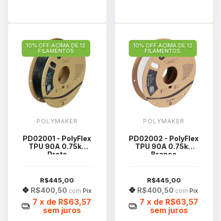
10% OFF ACIMA DE 12
10% OFF ACIMA DE 12
FILAMENTOS
FILAMENTOS
POLYMAKER
POLYMAKER
PD02001 - PolyFlex
PD02002 - PolyFlex
TPU 90A 0.75kg
TPU 90A 0.75kg
Preto
Branco
R$445,00
R$445,00
R$400,50
R$400,50
com
Pix
com
Pix
7
x de
R$63,57
7
x de
R$63,57
sem juros
sem juros