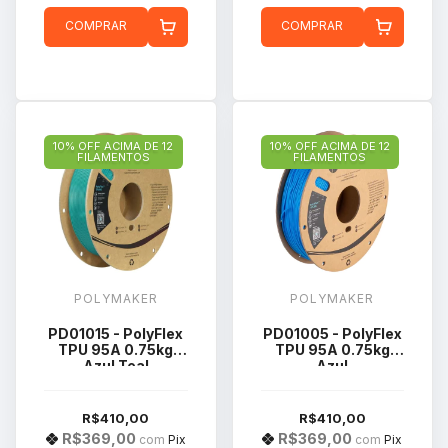
COMPRAR
COMPRAR
10% OFF ACIMA DE 12
10% OFF ACIMA DE 12
FILAMENTOS
FILAMENTOS
POLYMAKER
POLYMAKER
PD01015 - PolyFlex
PD01005 - PolyFlex
TPU 95A 0.75kg
TPU 95A 0.75kg
Azul Teal
Azul
R$410,00
R$410,00
R$369,00
R$369,00
com
Pix
com
Pix