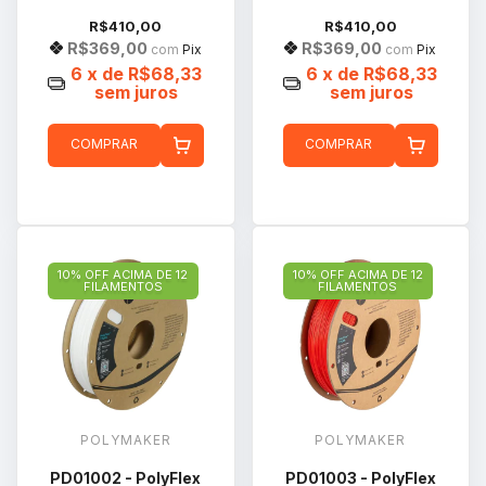
R$410,00
R$410,00
R$369,00
R$369,00
com
Pix
com
Pix
6
x de
R$68,33
6
x de
R$68,33
sem juros
sem juros
COMPRAR
COMPRAR
10% OFF ACIMA DE 12
10% OFF ACIMA DE 12
FILAMENTOS
FILAMENTOS
POLYMAKER
POLYMAKER
PD01002 - PolyFlex
PD01003 - PolyFlex