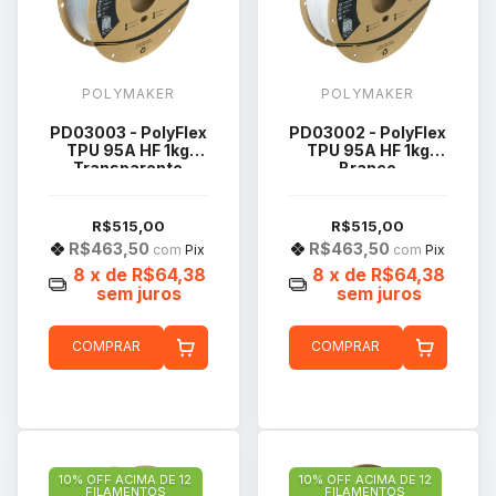
POLYMAKER
POLYMAKER
PD03003 - PolyFlex
PD03002 - PolyFlex
TPU 95A HF 1kg
TPU 95A HF 1kg
Transparente
Branco
R$515,00
R$515,00
R$463,50
R$463,50
com
Pix
com
Pix
8
x de
R$64,38
8
x de
R$64,38
sem juros
sem juros
COMPRAR
COMPRAR
10% OFF ACIMA DE 12
10% OFF ACIMA DE 12
FILAMENTOS
FILAMENTOS