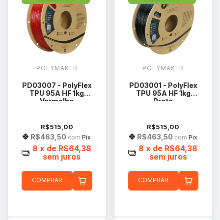
POLYMAKER
POLYMAKER
PD03007 - PolyFlex
PD03001 - PolyFlex
TPU 95A HF 1kg
TPU 95A HF 1kg
Vermelho
Preto
Translúcido
R$515,00
R$515,00
R$463,50
R$463,50
com
Pix
com
Pix
8
x de
R$64,38
8
x de
R$64,38
sem juros
sem juros
COMPRAR
COMPRAR