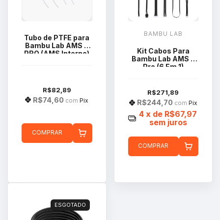
BAMBU LAB
Tubo de PTFE para
Bambu Lab AMS 2
Kit Cabos Para
PRO (AMS Interno)
Bambu Lab AMS 2
FAT008
Pro (6 Em 1)
CAB034
R$82,89
R$271,89
R$74,60
com
Pix
R$244,70
com
Pix
4
x de
R$67,97
sem juros
COMPRAR
COMPRAR
ESGOTADO