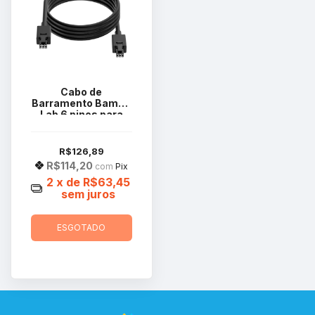
Cabo de
Barramento Bambu
Lab 6 pinos para
AMS 2 Pro e AMS
HT CAB035
R$126,89
R$114,20
com
Pix
2
x de
R$63,45
sem juros
ESGOTADO