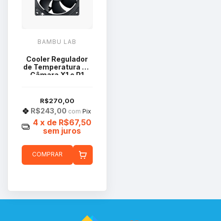
BAMBU LAB
Cooler Regulador
de Temperatura da
Câmara X1 e P1
FAF004-N
R$270,00
R$243,00
com
Pix
4
x de
R$67,50
sem juros
COMPRAR