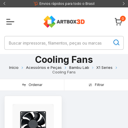
 fisica
Envios rápidos para todo o Brasil
0
Cooling Fans
Início
Acessórios e Peças
Bambu Lab
X1 Series
Cooling Fans
Ordenar
Filtrar