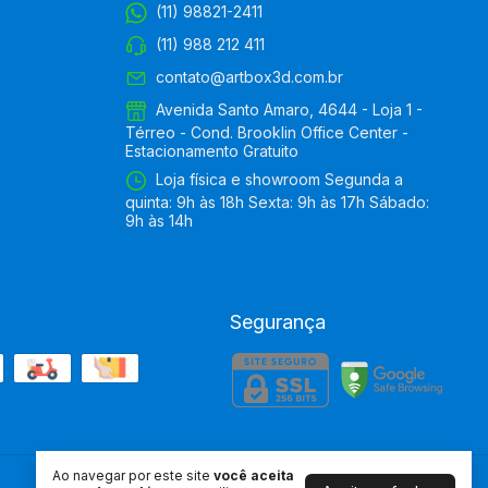
(11) 98821-2411
(11) 988 212 411
contato@artbox3d.com.br
Avenida Santo Amaro, 4644 - Loja 1 -
Térreo - Cond. Brooklin Office Center -
Estacionamento Gratuito
Loja física e showroom Segunda a
quinta: 9h às 18h Sexta: 9h às 17h Sábado:
9h às 14h
Segurança
Ao navegar por este site
você aceita