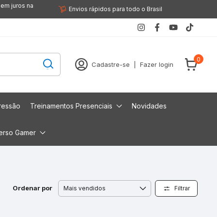
sem juros na
Envios rápidos para todo o Brasil
0
Cadastre-se
|
Fazer login
ressão
Treinamentos Presenciais
Novidades
erso Gamer
Ordenar por
Filtrar