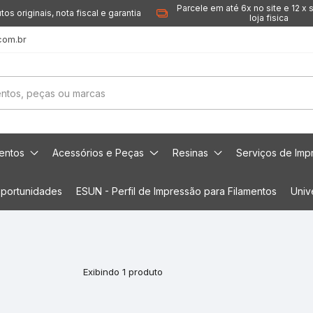
Parcele em até 6x no site e 12 x 
tos originais, nota fiscal e garantia
loja fisica
com.br
mentos
Acessórios e Peças
Resinas
Serviços de Imp
portunidades
ESUN - Perfil de Impressão para Filamentos
Univ
Exibindo 1 produto