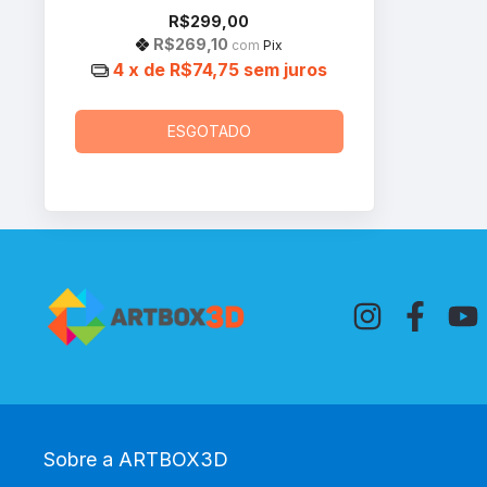
R$299,00
R$269,10
com
Pix
4
x de
R$74,75
sem juros
ESGOTADO
Sobre a ARTBOX3D