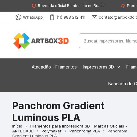
Revenda oficial Bambu Lab no Brasil
Produ
WhatsApp
(11) 988 212 411
contato@artbox3d.
Atacadão - Filamentos
Impressoras 3D
Fila
Bancada de O
Panchrom Gradient
Luminous PLA
Início
Filamentos para Impressora 3D - Marcas Oficiais -
ARTBOX3D
Polymaker
Panchroma PLA
Panchrom
Gradient Luminous PLA