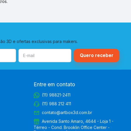
ros.
o 3D e ofertas exclusivas para makers.
Entre em contato
(11) 98821-2411
(11) 988 212 411
contato@artbox3d.com.br
Avenida Santo Amaro, 4644 - Loja 1 -
Térreo - Cond. Brooklin Office Center -