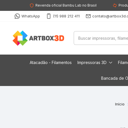
Revenda oficial Bambu Lab no Brasil
Produ
WhatsApp
(11) 988 212 411
contato@artbox3d.
Atacadão - Filamentos
Impressoras 3D
Fila
Bancada de O
Início