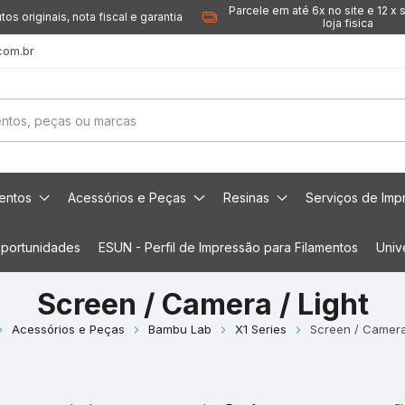
Parcele em até 6x no site e 12 x 
tos originais, nota fiscal e garantia
loja fisica
com.br
mentos
Acessórios e Peças
Resinas
Serviços de Imp
portunidades
ESUN - Perfil de Impressão para Filamentos
Univ
Screen / Camera / Light
Acessórios e Peças
Bambu Lab
X1 Series
Screen / Camera 