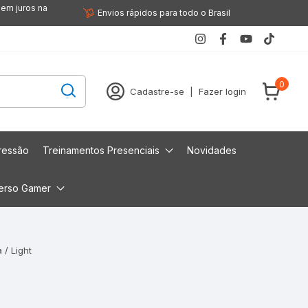
sem juros na
Envios rápidos para todo o Brasil
0
Cadastre-se
|
Fazer login
ressão
Treinamentos Presenciais
Novidades
erso Gamer
/ Light