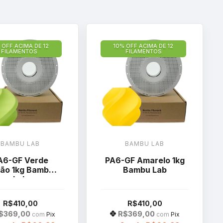
 OFF ACIMA DE 12
10% OFF ACIMA DE 12
FILAMENTOS
FILAMENTOS
BAMBU LAB
BAMBU LAB
A6-GF Verde
PA6-GF Amarelo 1kg
mão 1kg Bambu
Bambu Lab
Lab
R$410,00
R$410,00
$369,00
R$369,00
com
Pix
com
Pix