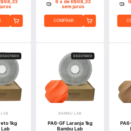
R$68,33
6
x de
R$68,33
juros
sem juros
R
COMPRAR
C
ESGOTADO
ESGOTADO
 LAB
BAMBU LAB
eto 1kg
PA6-GF Laranja 1kg
PA6-
 Lab
Bambu Lab