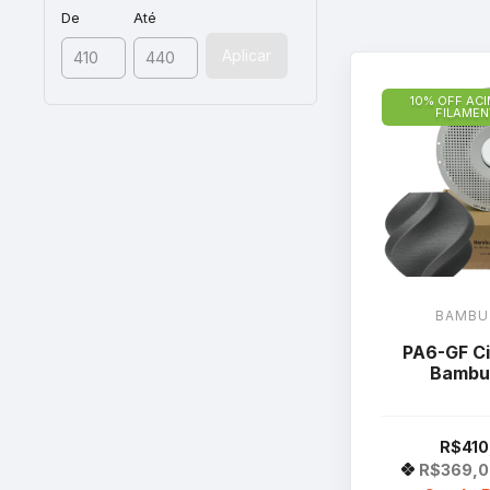
De
Até
Aplicar
10% OFF ACI
FILAME
BAMBU
PA6-GF Ci
Bambu
R$410
R$369,