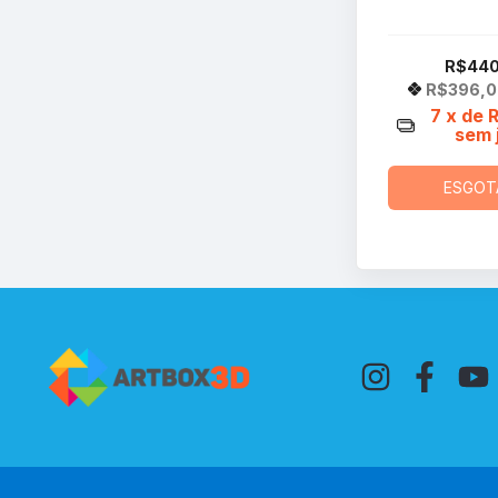
R$440
R$396,
7
x de
sem 
ESGOT