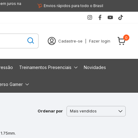
sem juros na
Envios rápidos para todo o Brasil
0
Cadastre-se
|
Fazer login
ressão
Treinamentos Presenciais
Novidades
erso Gamer
Ordenar por
, 1.75mm.