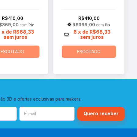
R$410,00
R$410,00
$369,00
R$369,00
com
Pix
com
Pix
6
x de
R$68,33
6
x de
R$68,33
sem juros
sem juros
ESGOTADO
ESGOTADO
o 3D e ofertas exclusivas para makers.