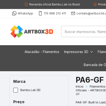
Revenda oficial Bambu Lab no Brasil
Produ
WhatsApp
(11) 988 212 411
contato@artbox3d.
Atacadão - Filamentos
Impressoras 3D
Fila
Bancada de O
PA6-GF
Marca
Início
Filamentos
Bambu Lab (8)
Oficiais - ARTBOX3
GF
Preço
PA6-GF: Built to Las