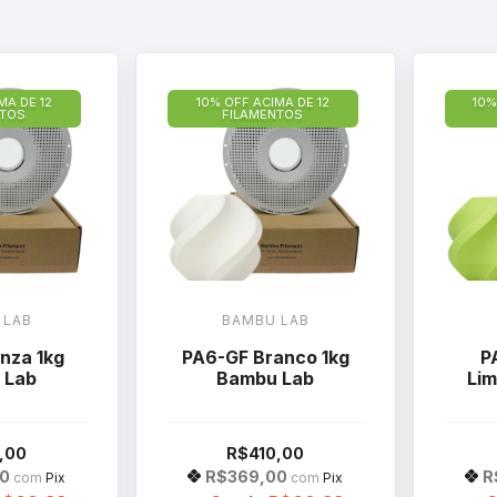
MA DE 12
10% OFF ACIMA DE 12
10%
NTOS
FILAMENTOS
 LAB
BAMBU LAB
nza 1kg
PA6-GF Branco 1kg
P
 Lab
Bambu Lab
Li
,00
R$410,00
00
R$369,00
R
com
Pix
com
Pix