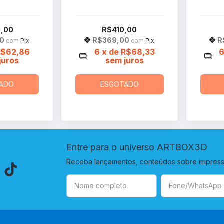
,00
R$410,00
00
R$369,00
R
com
Pix
com
Pix
R$62,86
6
x de
R$68,33
juros
sem juros
ADO
ESGOTADO
Entre para o universo ARTBOX3D
Receba lançamentos, conteúdos sobre impressã