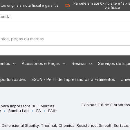
Parcele em até 6x no site e 12 x 
tos originais, nota fiscal e garantia
loja fisica
com.br
mentos
Acessórios e Peças
Resinas
Serviços de Imp
portunidades
ESUN - Perfil de Impressão para Filamentos
Univ
Exibindo 1-8 de 8 produtos
 para Impressora 3D - Marcas
D
Bambu Lab
PA
PA6-
t, Dimensional Stability, Thermal, Chemical Resistance, Smooth Surface