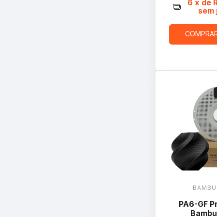
6
x de
sem 
COMPRA
BAMBU
PA6-GF Pr
Bambu