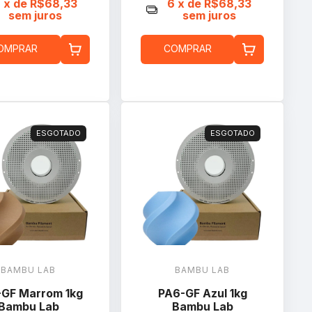
6
x de
R$68,33
6
x de
R$68,33
sem juros
sem juros
OMPRAR
COMPRAR
ESGOTADO
ESGOTADO
BAMBU LAB
BAMBU LAB
GF Marrom 1kg
PA6-GF Azul 1kg
Bambu Lab
Bambu Lab