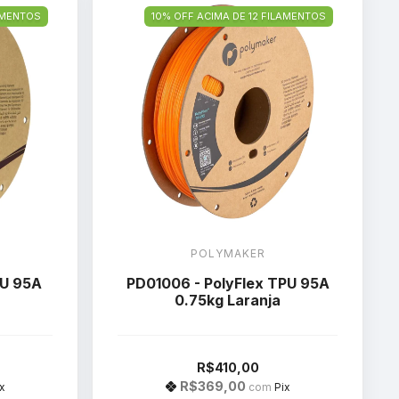
LAMENTOS
10% OFF ACIMA DE 12 FILAMENTOS
POLYMAKER
PU 95A
PD01006 - PolyFlex TPU 95A
0.75kg Laranja
R$410,00
R$369,00
x
com
Pix