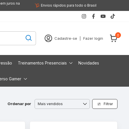
sem juros na
Envios rápidos para todo o Brasil
0
Cadastre-se
|
Fazer login
ressão
Treinamentos Presenciais
Novidades
erso Gamer
Ordenar por
Filtrar