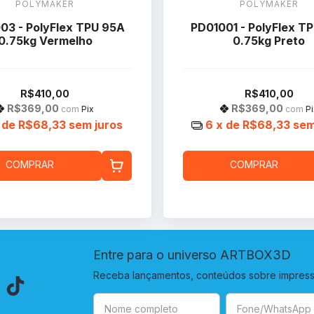
POLYMAKER
POLYMAKER
03 - PolyFlex TPU 95A
PD01001 - PolyFlex T
0.75kg Vermelho
0.75kg Preto
R$410,00
R$410,00
R$369,00
R$369,00
com
Pix
com
Pi
 de
R$68,33
sem juros
6
x de
R$68,33
sem
COMPRAR
COMPRAR
Entre para o universo ARTBOX3D
Receba lançamentos, conteúdos sobre impressã