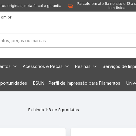
Parcele em até 6x no site e 12 x 
tos originais, nota fiscal e garantia
loja fisica
com.br
mentos
Acessórios e Peças
Resinas
Serviços de Imp
portunidades
ESUN - Perfil de Impressão para Filamentos
Univ
Exibindo 1-8 de 8 produtos