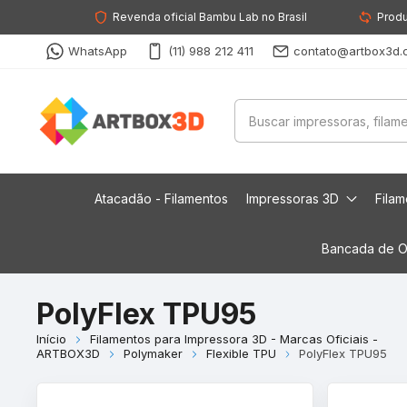
Revenda oficial Bambu Lab no Brasil
Produ
WhatsApp
(11) 988 212 411
contato@artbox3d.
Atacadão - Filamentos
Impressoras 3D
Fila
Bancada de O
PolyFlex TPU95
Início
Filamentos para Impressora 3D - Marcas Oficiais -
ARTBOX3D
Polymaker
Flexible TPU
PolyFlex TPU95