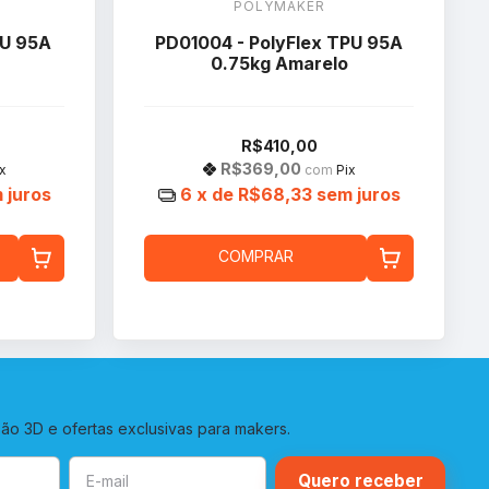
POLYMAKER
PU 95A
PD01004 - PolyFlex TPU 95A
0.75kg Amarelo
R$410,00
R$369,00
x
com
Pix
 juros
6
x de
R$68,33
sem juros
COMPRAR
o 3D e ofertas exclusivas para makers.