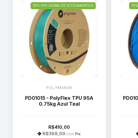
10% OFF ACIMA DE 12 FILAMENTOS
10%
POLYMAKER
PD01015 - PolyFlex TPU 95A
PD010
0.75kg Azul Teal
R$410,00
R$369,00
com
Pix