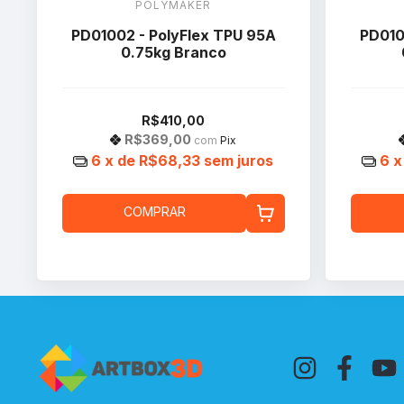
POLYMAKER
PD01002 - PolyFlex TPU 95A
PD010
0.75kg Branco
R$410,00
R$369,00
com
Pix
6
x de
R$68,33
sem juros
6
x
COMPRAR