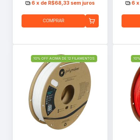
6
x de
R$68,33
sem juros
6
x
COMPRAR
10% OFF ACIMA DE 12 FILAMENTOS
10%