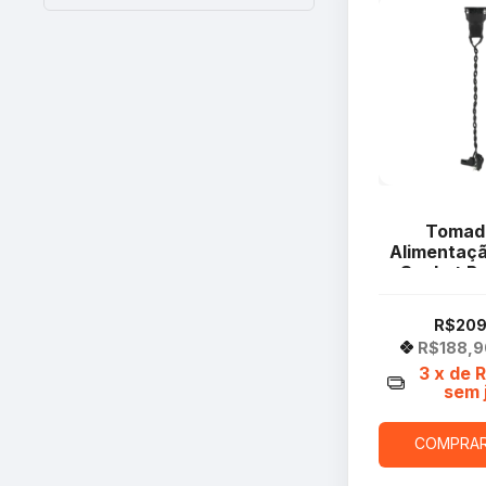
Tomad
Alimentaç
Socket P
HT SA
R$209
R$188,
3
x de
sem 
COMPRA