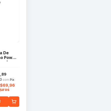
a De
ão Power
ara Ams
A057
,89
90
com
Pix
R$69,96
juros
R