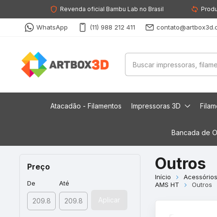
Revenda oficial Bambu Lab no Brasil
Produ
WhatsApp
(11) 988 212 411
contato@artbox3d.
Atacadão - Filamentos
Impressoras 3D
Fila
Bancada de O
Outros
Preço
Início
Acessório
De
Até
AMS HT
Outros
Aplicar