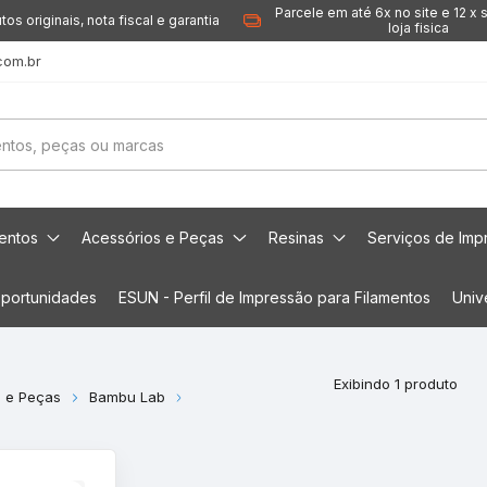
Parcele em até 6x no site e 12 x 
tos originais, nota fiscal e garantia
loja fisica
com.br
mentos
Acessórios e Peças
Resinas
Serviços de Imp
portunidades
ESUN - Perfil de Impressão para Filamentos
Univ
Exibindo 1 produto
s e Peças
Bambu Lab