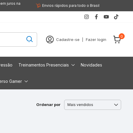
sem juros na
Envios rápidos para todo o Brasil
0
Cadastre-se
|
Fazer login
ressão
Treinamentos Presenciais
Novidades
erso Gamer
Ordenar por