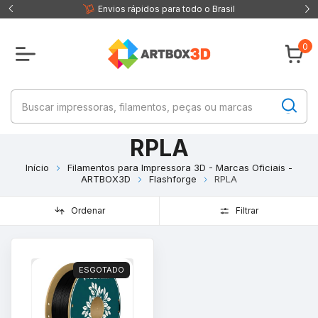
 fisica
Envios rápidos para todo o Brasil
0
RPLA
Início
Filamentos para Impressora 3D - Marcas Oficiais -
ARTBOX3D
Flashforge
RPLA
Ordenar
Filtrar
ESGOTADO