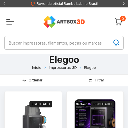
Revenda oficial Bambu Lab no Brasil
0
Elegoo
Início
Impressoras 3D
Elegoo
Ordenar
Filtrar
ESGOTADO
ESGOTADO