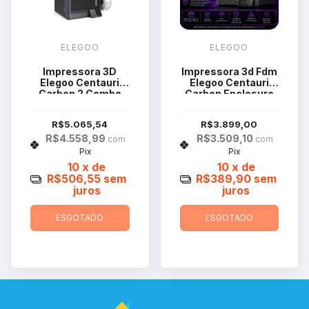
ELEGOO
ELEGOO
Impressora 3D
Impressora 3d Fdm
Elegoo Centauri
Elegoo Centauri
Carbon 2 Combo
Carbon Enclosure
R$5.065,54
R$3.899,00
R$4.558,99
R$3.509,10
com
com
Pix
Pix
10
x de
10
x de
R$506,55
sem
R$389,90
sem
juros
juros
ESGOTADO
ESGOTADO