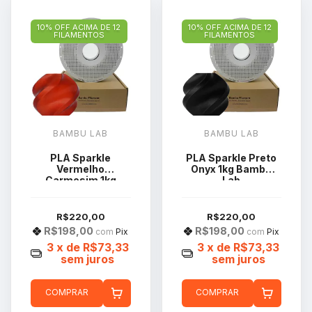
10% OFF ACIMA DE 12
10% OFF ACIMA DE 12
FILAMENTOS
FILAMENTOS
BAMBU LAB
BAMBU LAB
PLA Sparkle
PLA Sparkle Preto
Vermelho
Onyx 1kg Bambu
Carmesim 1kg
Lab
Bambu Lab
R$220,00
R$220,00
R$198,00
R$198,00
com
Pix
com
Pix
3
x de
R$73,33
3
x de
R$73,33
sem juros
sem juros
COMPRAR
COMPRAR