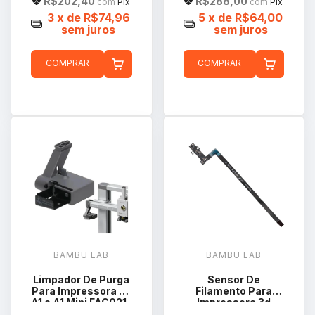
R$202,40
R$288,00
com
Pix
com
Pix
3
x de
R$74,96
5
x de
R$64,00
sem juros
sem juros
COMPRAR
COMPRAR
BAMBU LAB
BAMBU LAB
Limpador De Purga
Sensor De
Para Impressora 3d
Filamento Para
A1 e A1 Mini FAC021-
Impressora 3d
N
Bambu Lab A1 A1