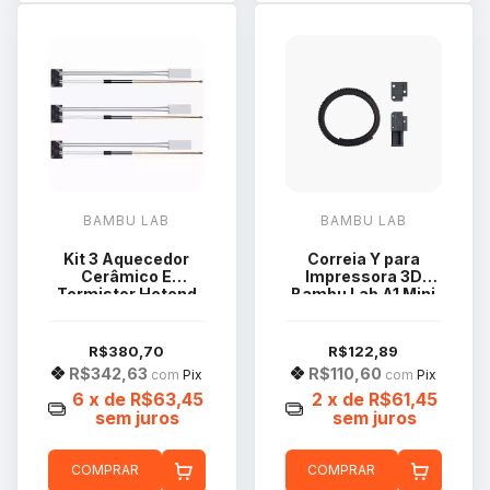
BAMBU LAB
BAMBU LAB
Kit 3 Aquecedor
Correia Y para
Cerâmico E
Impressora 3D
Termistor Hotend
Bambu Lab A1 Mini
Bambu Lab Série P1
FAB004
FAH001-CT
R$380,70
R$122,89
R$342,63
R$110,60
com
Pix
com
Pix
6
x de
R$63,45
2
x de
R$61,45
sem juros
sem juros
COMPRAR
COMPRAR