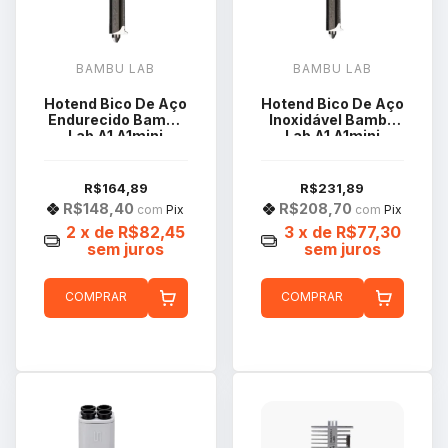
BAMBU LAB
BAMBU LAB
Hotend Bico De Aço
Hotend Bico De Aço
Endurecido Bambu
Inoxidável Bambu
Lab A1 A1mini
Lab A1 A1mini
0.4mm
0.2mm FAH018
R$164,89
R$231,89
R$148,40
R$208,70
com
Pix
com
Pix
2
x de
R$82,45
3
x de
R$77,30
sem juros
sem juros
COMPRAR
COMPRAR