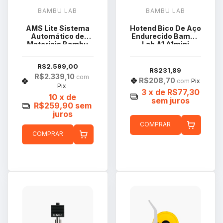
BAMBU LAB
BAMBU LAB
AMS Lite Sistema
Hotend Bico De Aço
Automático de
Endurecido Bambu
Materiais Bambu
Lab A1 A1mini
Lab para
0.8mm
impressoras série
R$2.599,00
A1
R$231,89
R$2.339,10
com
R$208,70
com
Pix
Pix
3
x de
R$77,30
10
x de
sem juros
R$259,90
sem
juros
COMPRAR
COMPRAR