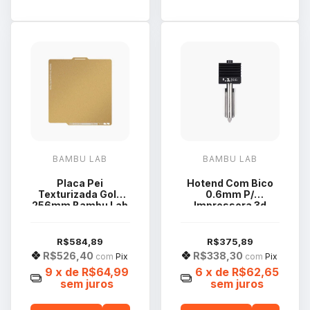
BAMBU LAB
BAMBU LAB
Placa Pei
Hotend Com Bico
Texturizada Gold
0.6mm P/
256mm Bambu Lab
Impressora 3d
Fap007 Impressora
Bambu Lab H2D
3d X1 P1 A1
FAH024
R$584,89
R$375,89
R$526,40
R$338,30
com
Pix
com
Pix
9
x de
R$64,99
6
x de
R$62,65
sem juros
sem juros