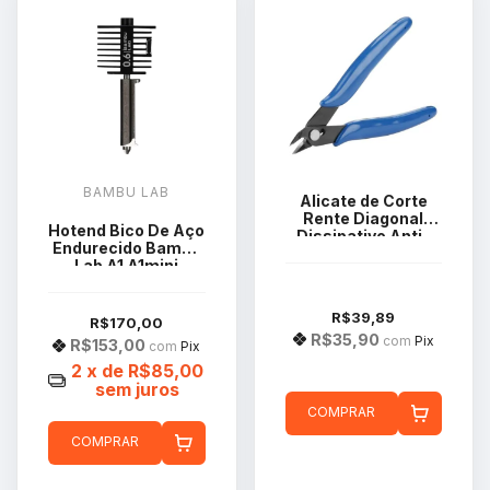
BAMBU LAB
Alicate de Corte
Rente Diagonal
Hotend Bico De Aço
Dissipativo Anti-
Endurecido Bambu
Estático Precisão
Lab A1 A1mini
0.6mm FAH020
R$39,89
R$170,00
R$35,90
com
Pix
R$153,00
com
Pix
2
x de
R$85,00
sem juros
COMPRAR
COMPRAR