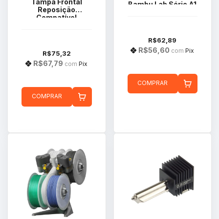
Tampa Frontal
Bambu Lab Série A1
Reposição
FAC055
Compatível
Impressora 3d
Creality K1
R$62,89
R$56,60
com
Pix
R$75,32
R$67,79
com
Pix
COMPRAR
COMPRAR