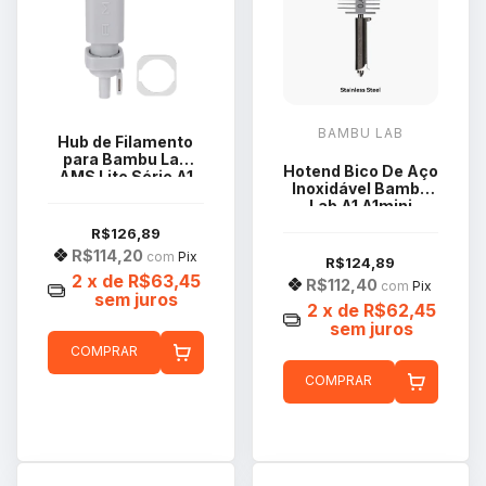
BAMBU LAB
Hub de Filamento
para Bambu Lab
Hotend Bico De Aço
AMS Lite Série A1
Inoxidável Bambu
SA006-N
Lab A1 A1mini
0.4mm FAH007
R$126,89
R$114,20
com
Pix
R$124,89
2
x de
R$63,45
R$112,40
com
Pix
sem juros
2
x de
R$62,45
sem juros
COMPRAR
COMPRAR