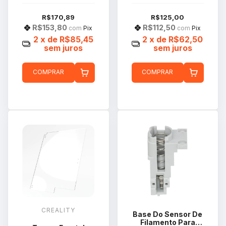
Mini FAE010
R$170,89
R$125,00
R$153,80
R$112,50
com
Pix
com
Pix
2
x de
R$85,45
2
x de
R$62,50
sem juros
sem juros
COMPRAR
COMPRAR
CREALITY
Base Do Sensor De
Filamento Para