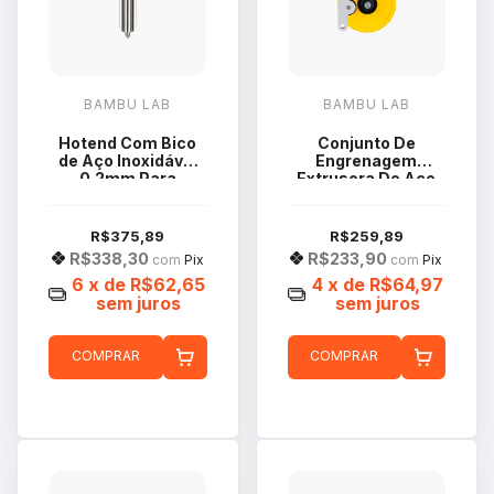
BAMBU LAB
BAMBU LAB
Hotend Com Bico
Conjunto De
de Aço Inoxidável
Engrenagem
0.2mm Para
Extrusora De Aço
Impressora 3d
Série A1 Bambu Lab
Bambu Lab H2D
FAH026
R$375,89
R$259,89
R$338,30
R$233,90
com
Pix
com
Pix
6
x de
R$62,65
4
x de
R$64,97
sem juros
sem juros
COMPRAR
COMPRAR