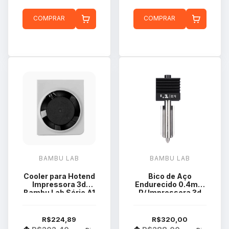
COMPRAR
COMPRAR
BAMBU LAB
BAMBU LAB
Cooler para Hotend
Bico de Aço
Impressora 3d
Endurecido 0.4mm
Bambu Lab Série A1
P/ Impressora 3d
Model FAF007
Bambu Lab H2D
P2S H2S H2D Pro
H2C FAH060
R$224,89
R$320,00