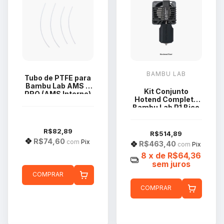
BAMBU LAB
Tubo de PTFE para
Bambu Lab AMS 2
Kit Conjunto
PRO (AMS Interno)
Hotend Completo
FAT008
Bambu Lab P1 Bico
Aço 0.8mm
FAH003-P
R$82,89
R$514,89
R$74,60
com
Pix
R$463,40
com
Pix
8
x de
R$64,36
sem juros
COMPRAR
COMPRAR