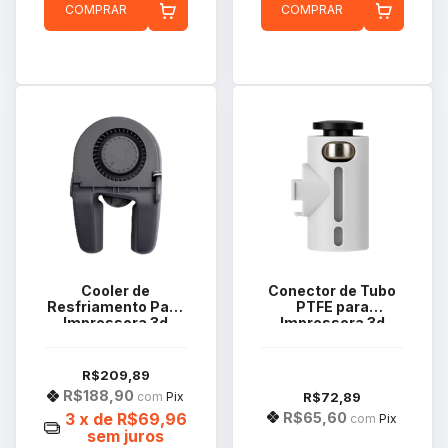
COMPRAR
COMPRAR
Cooler de
Conector de Tubo
Resfriamento Para
PTFE para
Impressora 3d
Impressora 3d
Bambu Lab Série A1
Bambu Lab A1 Mini
FAF006
FAC015
R$209,89
R$188,90
R$72,89
com
Pix
R$65,60
3
x de
R$69,96
com
Pix
sem juros