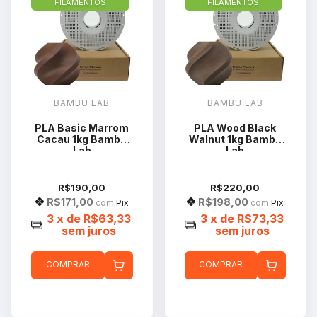
FILAMENTOS
FILAMENTOS
BAMBU LAB
BAMBU LAB
PLA Basic Marrom
PLA Wood Black
Cacau 1kg Bambu
Walnut 1kg Bambu
Lab
Lab
R$190,00
R$220,00
R$171,00
R$198,00
com
Pix
com
Pix
3
x de
R$63,33
3
x de
R$73,33
sem juros
sem juros
COMPRAR
COMPRAR