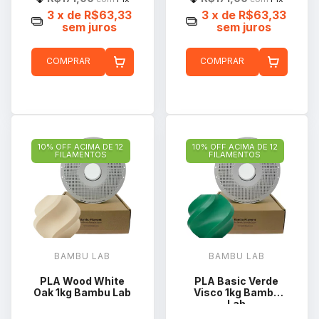
3
x de
R$63,33
3
x de
R$63,33
sem juros
sem juros
COMPRAR
COMPRAR
10% OFF ACIMA DE 12
10% OFF ACIMA DE 12
FILAMENTOS
FILAMENTOS
BAMBU LAB
BAMBU LAB
PLA Wood White
PLA Basic Verde
Oak 1kg Bambu Lab
Visco 1kg Bambu
Lab