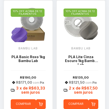
10% OFF ACIMA DE 12
10% OFF ACIMA DE 12
FILAMENTOS
FILAMENTOS
BAMBU LAB
BAMBU LAB
PLA Basic Roxo 1kg
PLA Lite Cinza
Bambu Lab
Escuro 1kg Bambu
Lab
R$190,00
R$135,00
R$171,00
R$121,50
com
Pix
com
Pix
3
x de
R$63,33
2
x de
R$67,50
sem juros
sem juros
COMPRAR
COMPRAR