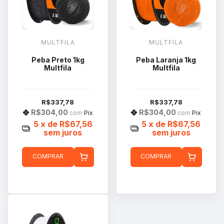
MULTFILA
MULTFILA
Peba Preto 1kg
Peba Laranja 1kg
Multfila
Multfila
R$337,78
R$337,78
R$304,00
R$304,00
com
Pix
com
Pix
5
x de
R$67,56
5
x de
R$67,56
sem juros
sem juros
COMPRAR
COMPRAR