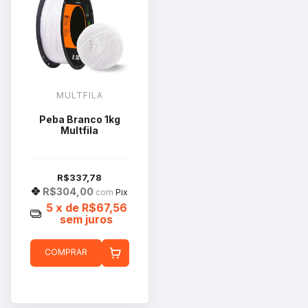
MULTFILA
Peba Branco 1kg
Multfila
R$337,78
R$304,00
com
Pix
5
x de
R$67,56
sem juros
COMPRAR