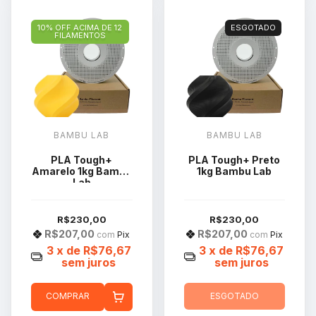
10% OFF ACIMA DE 12
ESGOTADO
FILAMENTOS
BAMBU LAB
BAMBU LAB
PLA Tough+
PLA Tough+ Preto
Amarelo 1kg Bambu
1kg Bambu Lab
Lab
R$230,00
R$230,00
R$207,00
R$207,00
com
Pix
com
Pix
3
x de
R$76,67
3
x de
R$76,67
sem juros
sem juros
COMPRAR
ESGOTADO