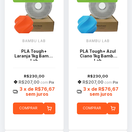
BAMBU LAB
BAMBU LAB
PLA Tough+
PLA Tough+ Azul
Laranja 1kg Bambu
Ciano 1kg Bambu
Lab
Lab
R$230,00
R$230,00
R$207,00
R$207,00
com
Pix
com
Pix
3
x de
R$76,67
3
x de
R$76,67
sem juros
sem juros
COMPRAR
COMPRAR