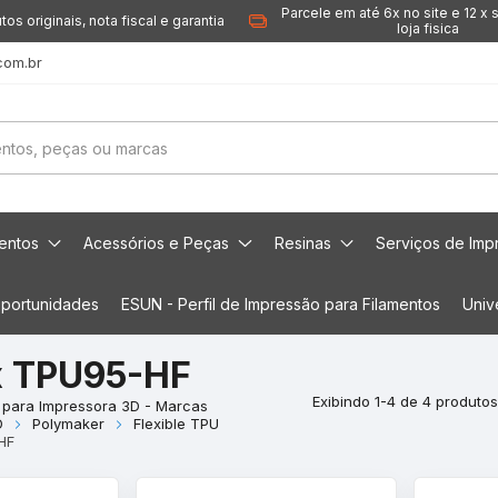
Parcele em até 6x no site e 12 x 
tos originais, nota fiscal e garantia
loja fisica
com.br
mentos
Acessórios e Peças
Resinas
Serviços de Imp
portunidades
ESUN - Perfil de Impressão para Filamentos
Univ
x TPU95-HF
Exibindo 1-4 de 4 produtos
 para Impressora 3D - Marcas
D
Polymaker
Flexible TPU
HF