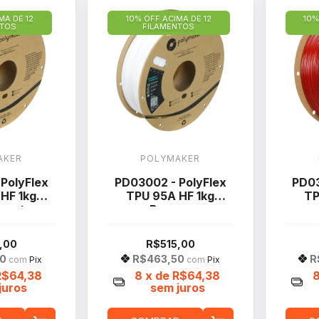
MA DE 12
10% OFF ACIMA DE 12
10%
NTOS
FILAMENTOS
AKER
POLYMAKER
PolyFlex
PD03002 - PolyFlex
PD03
HF 1kg
TPU 95A HF 1kg
TP
rente
Branco
,00
R$515,00
50
R$463,50
R
com
Pix
com
Pix
R$64,38
8
x de
R$64,38
juros
sem juros