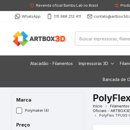
Revenda oficial Bambu Lab no Brasil
Produ
WhatsApp
(11) 988 212 411
contato@artbox3d.
Atacadão - Filamentos
Impressoras 3D
Fila
Bancada de O
PolyFle
Marca
Início
Filamentos
Polymaker (4)
Oficiais - ARTBOX3
PolyFlex TPU95-
Preço