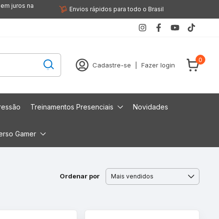
sem juros na
Envios rápidos para todo o Brasil
0
Cadastre-se
|
Fazer login
ressão
Treinamentos Presenciais
Novidades
erso Gamer
Ordenar por