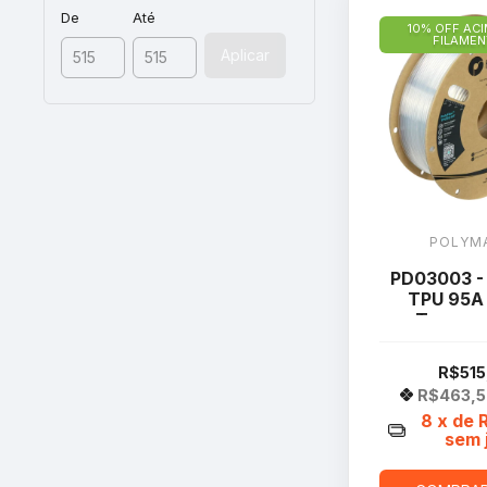
De
Até
10% OFF ACI
FILAME
Aplicar
POLYM
PD03003 - 
TPU 95A 
Transpa
R$515
R$463,
8
x de
sem 