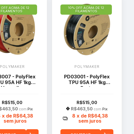
 OFF ACIMA DE 12
10% OFF ACIMA DE 12
FILAMENTOS
FILAMENTOS
POLYMAKER
POLYMAKER
007 - PolyFlex
PD03001 - PolyFlex
U 95A HF 1kg
TPU 95A HF 1kg
Vermelho
Preto
Translúcido
R$515,00
R$515,00
$463,50
R$463,50
com
Pix
com
Pix
8
x de
R$64,38
8
x de
R$64,38
sem juros
sem juros