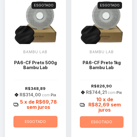
ESGOTADO
ESGOTADO
BAMBU LAB
BAMBU LAB
PA6-CF Preto 500g
PA6-CF Preto 1kg
Bambu Lab
Bambu Lab
R$826,90
R$348,89
R$744,21
com
Pix
R$314,00
com
Pix
10
x de
5
x de
R$69,78
R$82,69
sem
sem juros
juros
ESGOTADO
ESGOTADO