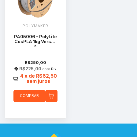
POLYMAKER
PA05006 - PolyLite
CosPLA 1kg Versão
A
R$250,00
R$225,00
com
Pix
4
x de
R$62,50
sem juros
COMPRAR