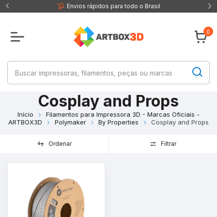
 fisica
Envios rápidos para todo o Brasil
0
Cosplay and Props
Início
Filamentos para Impressora 3D - Marcas Oficiais -
ARTBOX3D
Polymaker
By Properties
Cosplay and Props
Ordenar
Filtrar