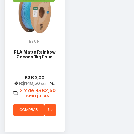
ESUN
PLA Matte Rainbow
Oceano 1kg Esun
R$165,00
R$148,50
com
Pix
2
x de
R$82,50
sem juros
COMPRAR