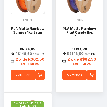
ESUN
ESUN
PLA Matte Rainbow
PLA Matte Rainbow
Sunrise 1kg Esun
Fruit Candy 1kg
Esun
R$165,00
R$165,00
R$148,50
R$148,50
com
Pix
com
Pix
2
x de
R$82,50
2
x de
R$82,50
sem juros
sem juros
COMPRAR
COMPRAR
10% OFF ACIMA DE 12
FILAMENTOS