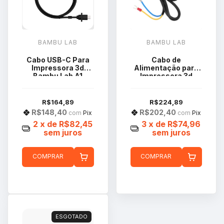
BAMBU LAB
BAMBU LAB
Cabo USB-C Para
Cabo de
Impressora 3d
Alimentação para
Bambu Lab A1
Impressora 3d
CAB023
Bambu Lab A1 Mini
UE CAB020
R$164,89
R$224,89
R$148,40
R$202,40
com
Pix
com
Pix
2
x de
R$82,45
3
x de
R$74,96
sem juros
sem juros
COMPRAR
COMPRAR
ESGOTADO