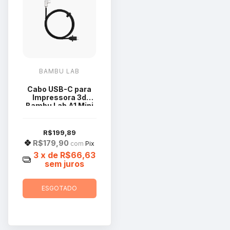
BAMBU LAB
Cabo USB-C para
Impressora 3d
Bambu Lab A1 Mini
CAB019
R$199,89
R$179,90
com
Pix
3
x de
R$66,63
sem juros
ESGOTADO