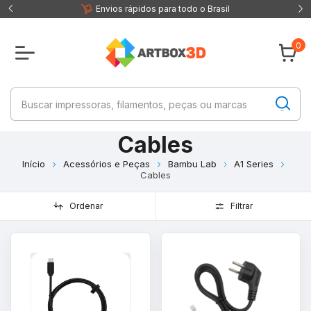
 fisica
Envios rápidos para todo o Brasil
0
Cables
Início
Acessórios e Peças
Bambu Lab
A1 Series
Cables
Ordenar
Filtrar