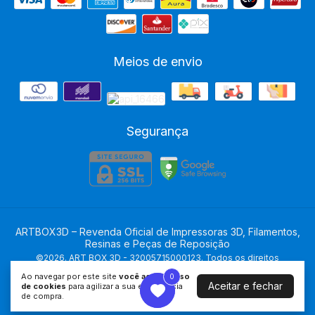
Meios de envio
Segurança
ARTBOX3D – Revenda Oficial de Impressoras 3D, Filamentos,
Resinas e Peças de Reposição
©2026. ART BOX 3D - 32005715000123. Todos os direitos
reservados.
Ao navegar por este site
você aceita o uso
0
0
Aceitar e fechar
de cookies
para agilizar a sua experiência
de compra.