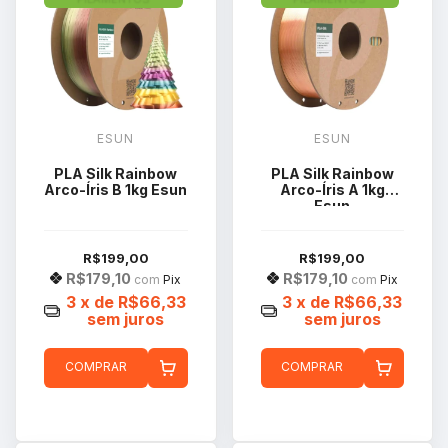
ESUN
ESUN
PLA Silk Rainbow
PLA Silk Rainbow
Arco-Íris B 1kg Esun
Arco-Íris A 1kg
Esun
R$199,00
R$199,00
R$179,10
R$179,10
com
Pix
com
Pix
3
x de
R$66,33
3
x de
R$66,33
sem juros
sem juros
COMPRAR
COMPRAR