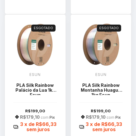
ESGOTADO
ESGOTADO
ESUN
ESUN
PLA Silk Rainbow
PLA Silk Rainbow
Palácio da Lua 1kg
Montanha Huaguo
Esun
1kg Esun
R$199,00
R$199,00
R$179,10
R$179,10
com
Pix
com
Pix
3
x de
R$66,33
3
x de
R$66,33
sem juros
sem juros