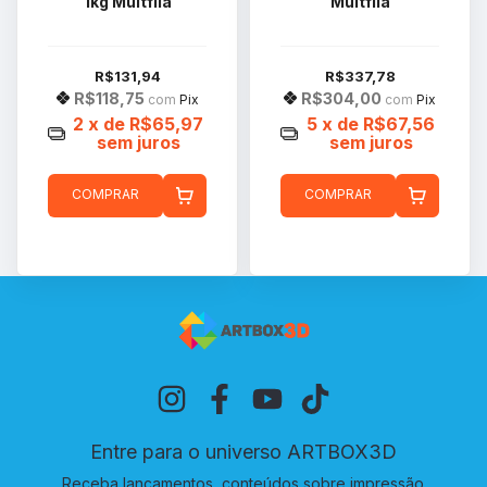
1kg Multfila
Multfila
R$131,94
R$337,78
R$118,75
R$304,00
com
Pix
com
Pix
2
x de
R$65,97
5
x de
R$67,56
sem juros
sem juros
COMPRAR
COMPRAR
Entre para o universo ARTBOX3D
Receba lançamentos, conteúdos sobre impressão