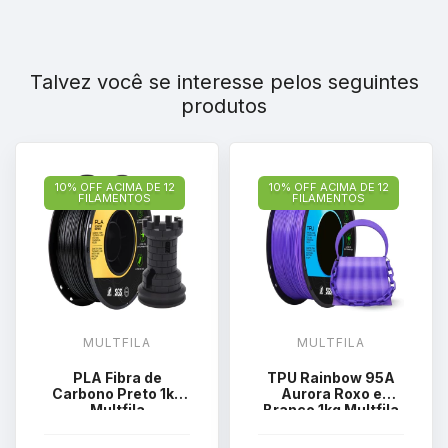
Talvez você se interesse pelos seguintes
produtos
10% OFF ACIMA DE 12
10% OFF ACIMA DE 12
FILAMENTOS
FILAMENTOS
MULTFILA
MULTFILA
PLA Fibra de
TPU Rainbow 95A
Carbono Preto 1kg
Aurora Roxo e
Multfila
Branco 1kg Multfila