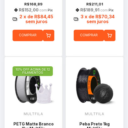
R$168,89
R$211,01
R$152,00
R$189,91
com
Pix
com
Pix
2
x de
R$84,45
3
x de
R$70,34
sem juros
sem juros
COMPRAR
COMPRAR
10% OFF ACIMA DE 12
FILAMENTOS
MULTFILA
MULTFILA
PETG Matte Branco
Peba Preto 1kg