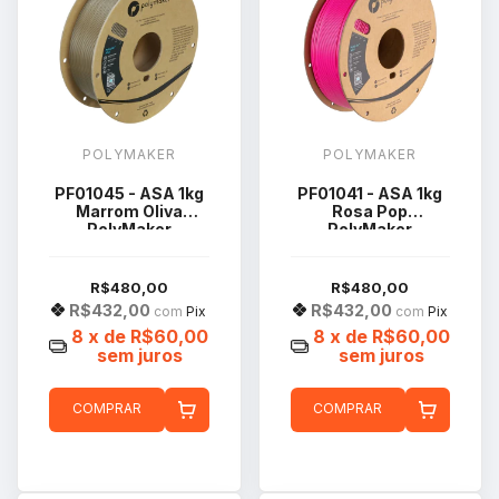
POLYMAKER
POLYMAKER
PF01045 - ASA 1kg
PF01041 - ASA 1kg
Marrom Oliva
Rosa Pop
PolyMaker
PolyMaker
R$480,00
R$480,00
R$432,00
R$432,00
com
Pix
com
Pix
8
x de
R$60,00
8
x de
R$60,00
sem juros
sem juros
COMPRAR
COMPRAR