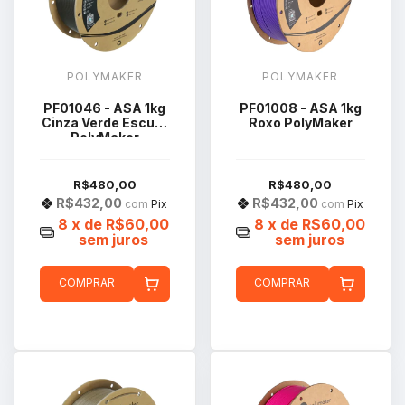
POLYMAKER
POLYMAKER
PF01046 - ASA 1kg
PF01008 - ASA 1kg
Cinza Verde Escuro
Roxo PolyMaker
PolyMaker
R$480,00
R$480,00
R$432,00
R$432,00
com
Pix
com
Pix
8
x de
R$60,00
8
x de
R$60,00
sem juros
sem juros
COMPRAR
COMPRAR