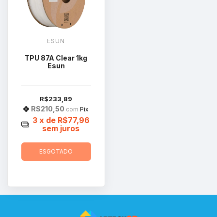
ESUN
TPU 87A Clear 1kg
Esun
R$233,89
R$210,50
com
Pix
3
x de
R$77,96
sem juros
ESGOTADO