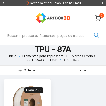
Revenda oficial Bambu Lab no Brasil
0
TPU - 87A
Início
Filamentos para Impressora 3D - Marcas Oficiais -
ARTBOX3D
Esun
TPU - 87A
Ordenar
Filtrar
ESGOTADO