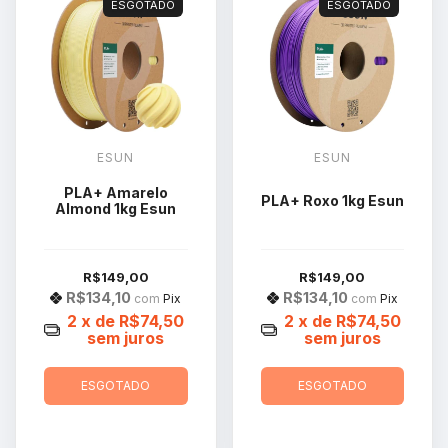
ESGOTADO
ESGOTADO
ESUN
ESUN
PLA+ Amarelo
PLA+ Roxo 1kg Esun
Almond 1kg Esun
R$149,00
R$149,00
R$134,10
R$134,10
com
Pix
com
Pix
2
x de
R$74,50
2
x de
R$74,50
sem juros
sem juros
ESGOTADO
ESGOTADO