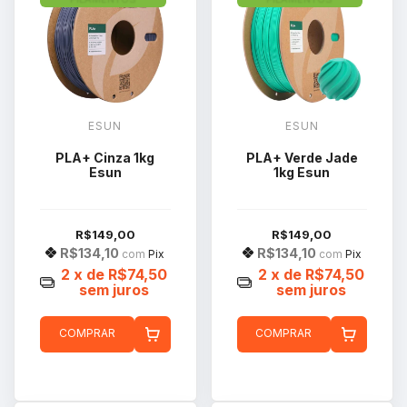
ESUN
ESUN
PLA+ Cinza 1kg
PLA+ Verde Jade
Esun
1kg Esun
R$149,00
R$149,00
R$134,10
R$134,10
com
Pix
com
Pix
2
x de
R$74,50
2
x de
R$74,50
sem juros
sem juros
COMPRAR
COMPRAR