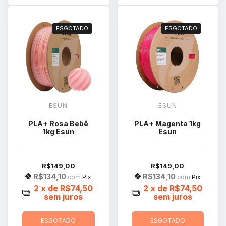
ESGOTADO
ESGOTADO
ESUN
ESUN
PLA+ Rosa Bebê
PLA+ Magenta 1kg
1kg Esun
Esun
R$149,00
R$149,00
R$134,10
R$134,10
com
Pix
com
Pix
2
x de
R$74,50
2
x de
R$74,50
sem juros
sem juros
ESGOTADO
ESGOTADO