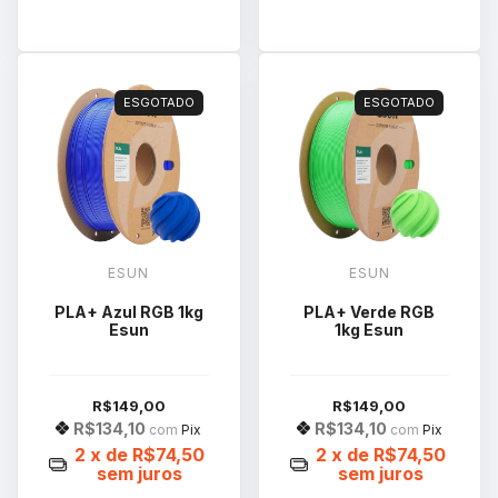
ESGOTADO
ESGOTADO
ESUN
ESUN
PLA+ Azul RGB 1kg
PLA+ Verde RGB
Esun
1kg Esun
R$149,00
R$149,00
R$134,10
R$134,10
com
Pix
com
Pix
2
x de
R$74,50
2
x de
R$74,50
sem juros
sem juros