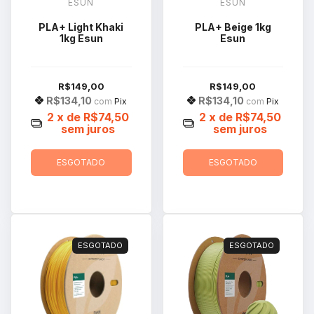
ESUN
ESUN
PLA+ Light Khaki
PLA+ Beige 1kg
1kg Esun
Esun
R$149,00
R$149,00
R$134,10
R$134,10
com
Pix
com
Pix
2
x de
R$74,50
2
x de
R$74,50
sem juros
sem juros
ESGOTADO
ESGOTADO
ESGOTADO
ESGOTADO