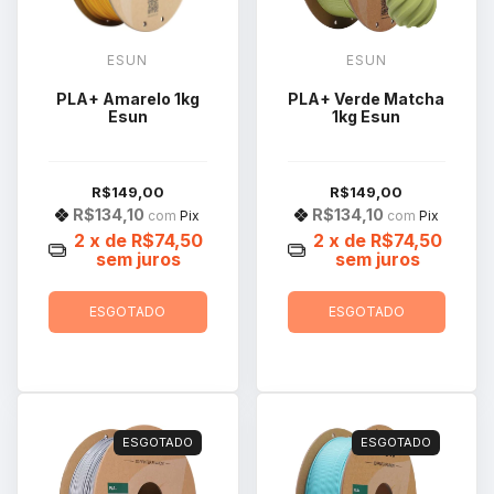
ESUN
ESUN
PLA+ Amarelo 1kg
PLA+ Verde Matcha
Esun
1kg Esun
R$149,00
R$149,00
R$134,10
R$134,10
com
Pix
com
Pix
2
x de
R$74,50
2
x de
R$74,50
sem juros
sem juros
ESGOTADO
ESGOTADO
ESGOTADO
ESGOTADO