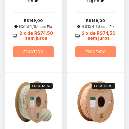
Esun
1kg Esun
R$149,00
R$149,00
R$134,10
R$134,10
com
Pix
com
Pix
2
x de
R$74,50
2
x de
R$74,50
sem juros
sem juros
ESGOTADO
ESGOTADO
ESGOTADO
ESGOTADO