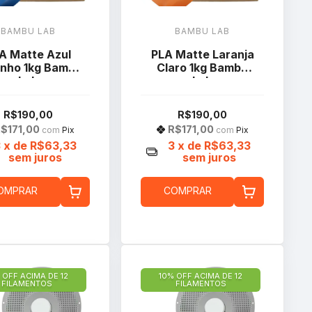
BAMBU LAB
BAMBU LAB
A Matte Azul
PLA Matte Laranja
inho 1kg Bambu
Claro 1kg Bambu
Lab
Lab
R$190,00
R$190,00
$171,00
R$171,00
com
Pix
com
Pix
3
x de
R$63,33
3
x de
R$63,33
sem juros
sem juros
OMPRAR
COMPRAR
 OFF ACIMA DE 12
10% OFF ACIMA DE 12
FILAMENTOS
FILAMENTOS