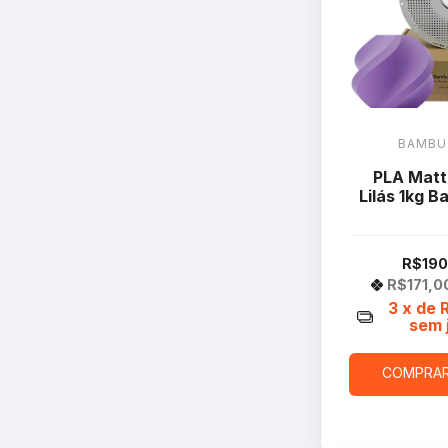
BAMBU
PLA Matt
Lilás 1kg 
R$190
R$171,0
3
x de
sem 
COMPRA