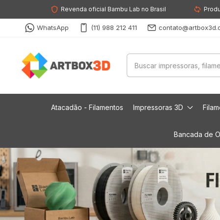
Revenda oficial Bambu Lab no Brasil
Produ
WhatsApp
(11) 988 212 411
contato@artbox3d.
Atacadão - Filamentos
Impressoras 3D
Fila
Bancada de O