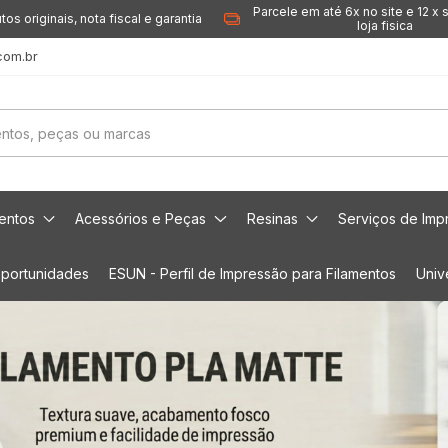
Parcele em até 6x no site e 12 x 
tos originais, nota fiscal e garantia
loja fisica
com.br
mentos
Acessórios e Peças
Resinas
Serviços de Imp
portunidades
ESUN - Perfil de Impressão para Filamentos
Univ