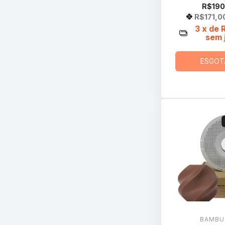
R$190
R$171,0
3
x de
sem 
ESGOT
BAMBU