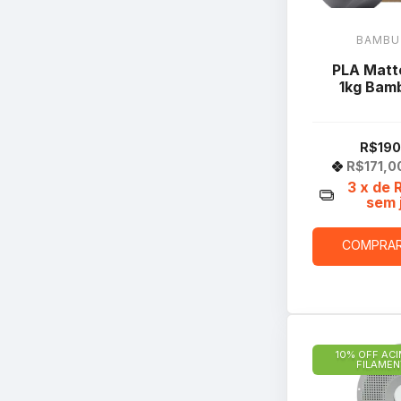
BAMBU
PLA Matt
1kg Bam
R$190
R$171,0
3
x de
sem 
COMPRA
10% OFF ACI
FILAME