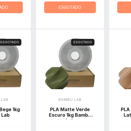
ADO
ESGOTADO
ESGOTADO
ESGOTADO
 LAB
BAMBU LAB
Bege 1kg
PLA Matte Verde
PLA
 Lab
Escuro 1kg Bambu
La
Lab