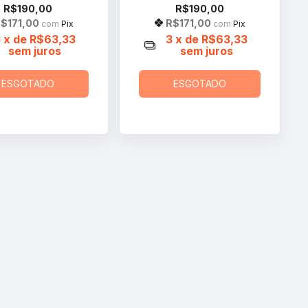
R$190,00
R$190,00
$171,00
R$171,00
com
Pix
com
Pix
3
x de
R$63,33
3
x de
R$63,33
sem juros
sem juros
ESGOTADO
ESGOTADO