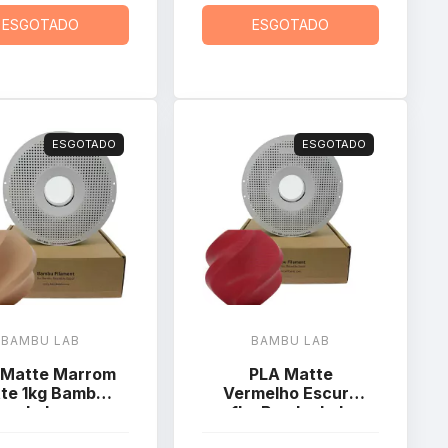
ESGOTADO
ESGOTADO
ESGOTADO
ESGOTADO
BAMBU LAB
BAMBU LAB
 Matte Marrom
PLA Matte
tte 1kg Bambu
Vermelho Escuro
Lab
1kg Bambu Lab