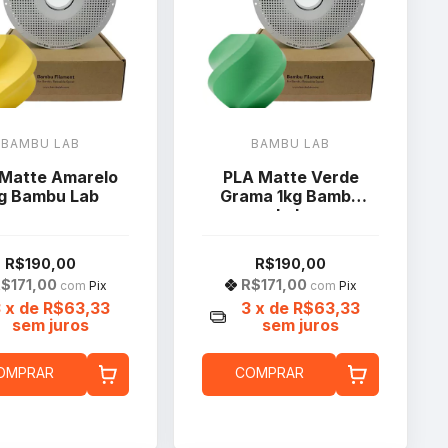
BAMBU LAB
BAMBU LAB
Matte Amarelo
PLA Matte Verde
kg Bambu Lab
Grama 1kg Bambu
Lab
R$190,00
R$190,00
$171,00
R$171,00
com
Pix
com
Pix
3
x de
R$63,33
3
x de
R$63,33
sem juros
sem juros
OMPRAR
COMPRAR