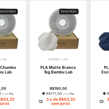
ESGOTADO
ESGOTADO
 LAB
BAMBU LAB
 Chumbo
PLA Matte Branco
PL
bu Lab
1kg Bambu Lab
Esc
,00
R$190,00
0
R$171,00
R
com
Pix
com
Pix
R$63,33
3
x de
R$63,33
juros
sem juros