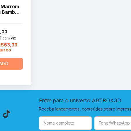
 Marrom
g Bambu
b
,00
0
com
Pix
R$63,33
juros
ADO
Entre para o universo ARTBOX3D
Receba lançamentos, conteúdos sobre impressã