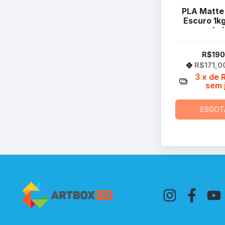
PLA Matte
Escuro 1k
La
R$190
R$171,0
3
x de
sem 
ESGOT