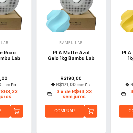
 LAB
BAMBU LAB
e Roxo
PLA Matte Azul
PLA 
Bambu Lab
Gelo 1kg Bambu Lab
1
,00
R$190,00
0
R$171,00
R
com
Pix
com
Pix
R$63,33
3
x de
R$63,33
juros
sem juros
R
COMPRAR
C