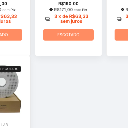
,00
R$190,00
0
R$171,00
R
com
Pix
com
Pix
R$63,33
3
x de
R$63,33
juros
sem juros
ADO
ESGOTADO
ESGOTADO
 LAB