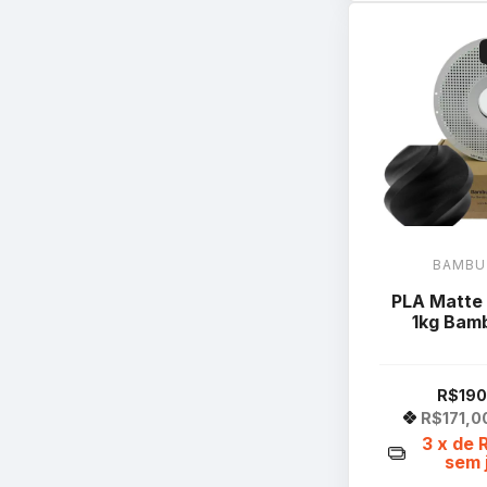
BAMBU
PLA Matte
1kg Bam
R$190
R$171,0
3
x de
sem 