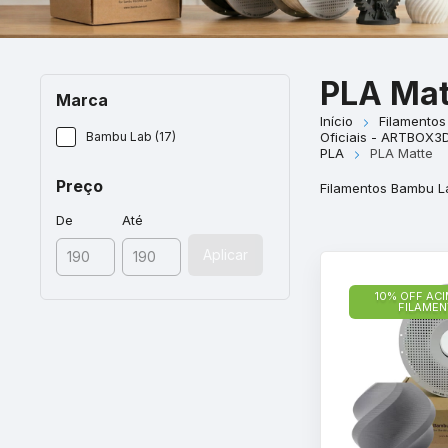
PLA Mat
Marca
Início
Filamentos
Bambu Lab (17)
Oficiais - ARTBOX3
PLA
PLA Matte
Preço
Filamentos Bambu L
De
Até
Aplicar
10% OFF ACI
FILAME