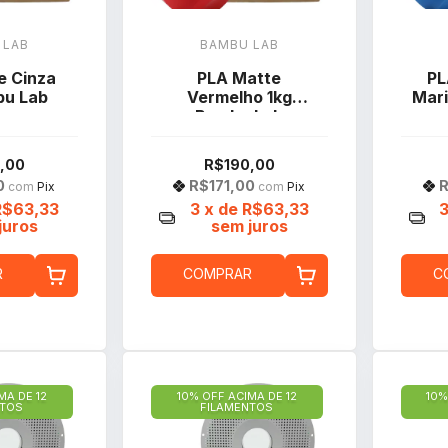
 LAB
BAMBU LAB
e Cinza
PLA Matte
PL
bu Lab
Vermelho 1kg
Mar
Bambu Lab
,00
R$190,00
0
R$171,00
R
com
Pix
com
Pix
R$63,33
3
x de
R$63,33
juros
sem juros
R
COMPRAR
C
MA DE 12
10% OFF ACIMA DE 12
10%
NTOS
FILAMENTOS