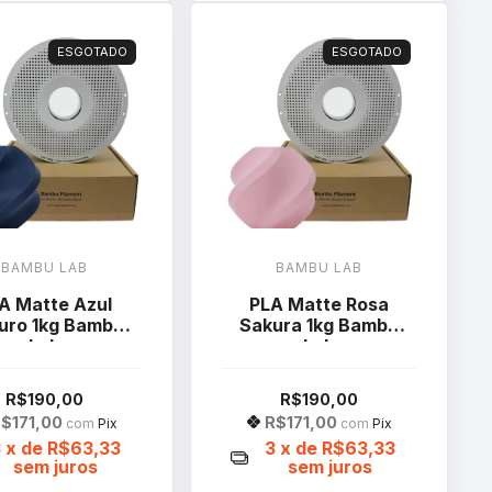
ESGOTADO
ESGOTADO
BAMBU LAB
BAMBU LAB
A Matte Azul
PLA Matte Rosa
uro 1kg Bambu
Sakura 1kg Bambu
Lab
Lab
R$190,00
R$190,00
$171,00
R$171,00
com
Pix
com
Pix
3
x de
R$63,33
3
x de
R$63,33
sem juros
sem juros