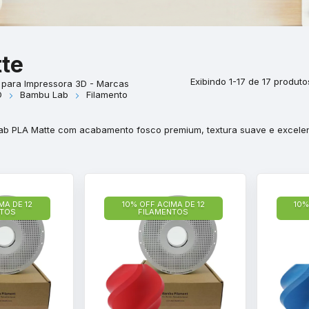
te
Exibindo 1-17 de 17 produto
 para Impressora 3D - Marcas
D
Bambu Lab
Filamento
ab PLA Matte com acabamento fosco premium, textura suave e excelen
MA DE 12
10% OFF ACIMA DE 12
10%
NTOS
FILAMENTOS