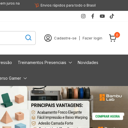
sem juros na
Envios rápidos para todo o Brasil
0
Cadastre-se
|
Fazer login
ressão
Treinamentos Presenciais
Novidades
erso Gamer