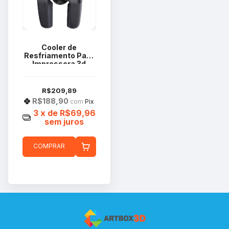
Cooler de
Resfriamento Para
Impressora 3d
Bambu Lab Série A1
FAF006
R$209,89
R$188,90
com
Pix
3
x de
R$69,96
sem juros
COMPRAR