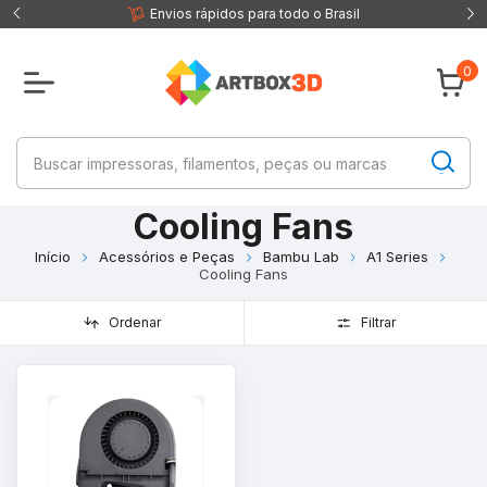
 fisica
Envios rápidos para todo o Brasil
0
Cooling Fans
Início
Acessórios e Peças
Bambu Lab
A1 Series
Cooling Fans
Ordenar
Filtrar