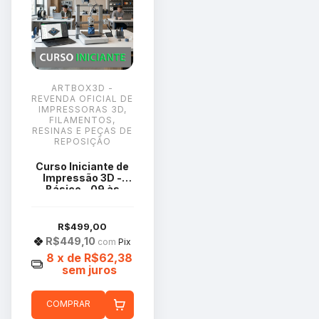
ARTBOX3D -
REVENDA OFICIAL DE
IMPRESSORAS 3D,
FILAMENTOS,
RESINAS E PEÇAS DE
REPOSIÇÃO
Curso Iniciante de
Impressão 3D -
Básico - 09 às
17:00 - Sábado
R$499,00
R$449,10
com
Pix
8
x de
R$62,38
sem juros
COMPRAR