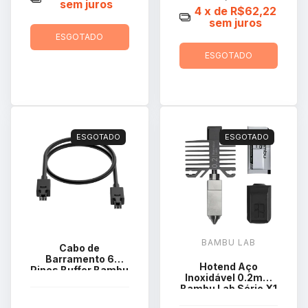
sem juros
4
x de
R$62,22
sem juros
ESGOTADO
ESGOTADO
ESGOTADO
ESGOTADO
BAMBU LAB
Cabo de
Barramento 6
Hotend Aço
Pinos Buffer Bambu
Inoxidável 0.2mm
Lab 510mm X1
Bambu Lab Série X1
Series / P1P
e P1 FAH004-N-1
CAB003