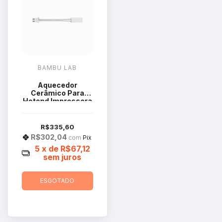
BAMBU LAB
Aquecedor
Cerâmico Para
Hotend Impressora
Bambu Lab Série X1
FAH001-C-3
R$335,60
R$302,04
com
Pix
5
x de
R$67,12
sem juros
ESGOTADO