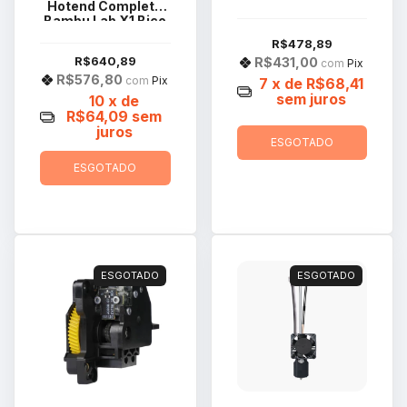
Hotend Completo
DLB017
Bambu Lab X1 Bico
Aço 0.2mm
R$478,89
FAH004
R$640,89
R$431,00
com
Pix
R$576,80
com
Pix
7
x de
R$68,41
sem juros
10
x de
R$64,09
sem
juros
ESGOTADO
ESGOTADO
ESGOTADO
ESGOTADO