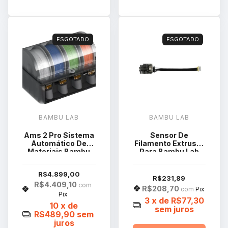
ESGOTADO
ESGOTADO
BAMBU LAB
BAMBU LAB
Ams 2 Pro Sistema
Sensor De
Automático De
Filamento Extrusor
Materiais Bambu
Para Bambu Lab
Lab Sa007
Série X1 DLB013
R$4.899,00
R$231,89
R$4.409,10
com
R$208,70
com
Pix
Pix
3
x de
R$77,30
10
x de
sem juros
R$489,90
sem
juros