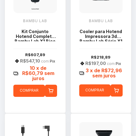
BAMBU LAB
BAMBU LAB
Kit Conjunto
Cooler para Hotend
Hotend Completo
Impressora 3d
Bambu Lab X1 Bico
Bambu Lab Série X1
Aço 0.6mm
FAF002
FAH005
R$607,89
R$218,89
R$547,10
com
Pix
R$197,00
com
Pix
10
x de
3
x de
R$72,96
R$60,79
sem
sem juros
juros
COMPRAR
COMPRAR