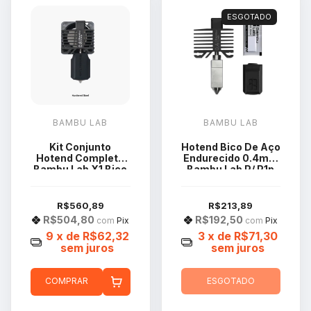
ESGOTADO
BAMBU LAB
BAMBU LAB
Kit Conjunto
Hotend Bico De Aço
Hotend Completo
Endurecido 0.4mm
Bambu Lab X1 Bico
Bambu Lab P/ P1p
Aço 0.8mm
P1s X1c
FAH003
R$560,89
R$213,89
R$504,80
R$192,50
com
Pix
com
Pix
9
x de
R$62,32
3
x de
R$71,30
sem juros
sem juros
COMPRAR
ESGOTADO