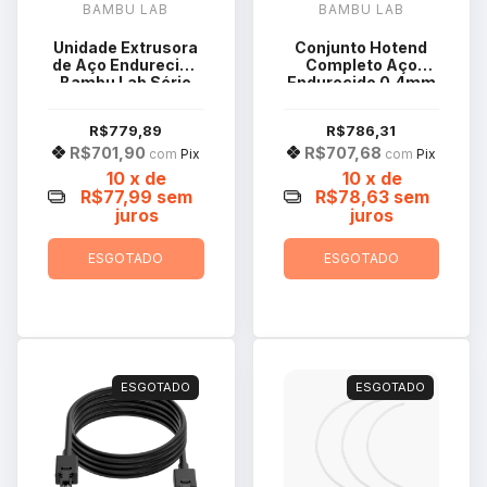
BAMBU LAB
BAMBU LAB
Unidade Extrusora
Conjunto Hotend
de Aço Endurecido
Completo Aço
Bambu Lab Série
Endurecido 0.4mm
X1C FAE017
Bambu Série X1
FAH001
R$779,89
R$786,31
R$701,90
R$707,68
com
Pix
com
Pix
10
x de
10
x de
R$77,99
sem
R$78,63
sem
juros
juros
ESGOTADO
ESGOTADO
ESGOTADO
ESGOTADO