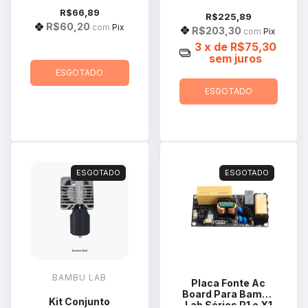
R$66,89
R$225,89
R$60,20
com
Pix
R$203,30
com
Pix
3
x de
R$75,30
sem juros
ESGOTADO
ESGOTADO
ESGOTADO
ESGOTADO
BAMBU LAB
Placa Fonte Ac
Board Para Bambu
Kit Conjunto
Lab Séries P1 e X1