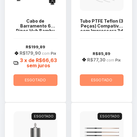
Cabo de
Tubo PTFE Teflon (3
Barramento 6
Peças) Compatível
Pinos Hub Bambu
com Impressora 3d
Lab 1500mm X1
Bambu Lab X1
Series / P1P
Series FAT001
CAB004
R$199,89
R$179,90
R$85,89
com
Pix
R$77,30
3
x de
R$66,63
com
Pix
sem juros
ESGOTADO
ESGOTADO
ESGOTADO
ESGOTADO