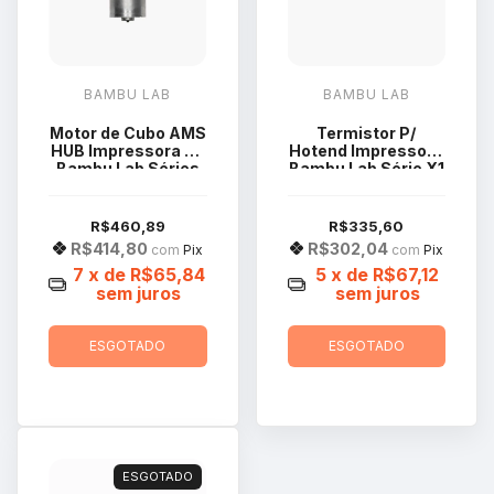
BAMBU LAB
BAMBU LAB
Motor de Cubo AMS
Termistor P/
HUB Impressora 3d
Hotend Impressora
Bambu Lab Séries
Bambu Lab Série X1
X1 e P1P SPP038
FAH001-T-3
R$460,89
R$335,60
R$414,80
R$302,04
com
Pix
com
Pix
7
x de
R$65,84
5
x de
R$67,12
sem juros
sem juros
ESGOTADO
ESGOTADO
ESGOTADO