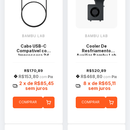
BAMBU LAB
BAMBU LAB
Cabo USB-C
Cooler De
Compatível com
Resfriamento
Impressora 3d
Auxiliar Bambu Lab
Bambu Lab Série X1
Série X1 e P1P
CAB001-N
FAF001-G
R$170,89
R$520,89
R$153,80
R$468,80
com
Pix
com
Pix
2
x de
R$85,45
8
x de
R$65,11
sem juros
sem juros
COMPRAR
COMPRAR