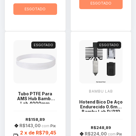
ESGOTADO
ESGOTADO
ESGOTADO
ESGOTADO
BAMBU LAB
Tubo PTFE Para
AMS Hub Bambu
Hotend Bico De Aço
Lab 4000mm
Endurecido 0.6mm
FAT003
Bambu Lab P/ P1P
P1S X1C
R$158,89
R$143,00
com
Pix
R$248,89
2
x de
R$79,45
R$224,00
com
Pix