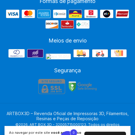
Formas de pagamento
Meios de envio
Segurança
ARTBOX3D – Revenda Oficial de Impressoras 3D, Filamentos,
Resinas e Peças de Reposição
©2026. ART BOX 3D - 32005715000123. Todos os direitos
reservados.
Ao navegar por este site
você aceita o uso
0
0