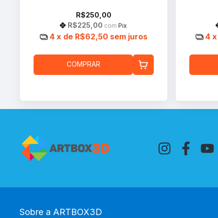
R$250,00
R$225,00
com
Pix
4
x de
R$62,50
sem juros
4
x
COMPRAR
Sobre a ARTBOX3D