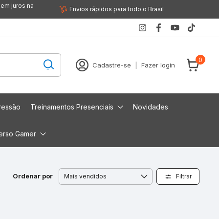
sem juros na
Envios rápidos para todo o Brasil
0
Cadastre-se
|
Fazer login
ressão
Treinamentos Presenciais
Novidades
erso Gamer
Ordenar por
Filtrar