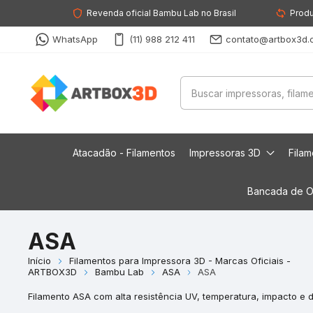
Revenda oficial Bambu Lab no Brasil
Produ
WhatsApp
(11) 988 212 411
contato@artbox3d.
Atacadão - Filamentos
Impressoras 3D
Fila
Bancada de O
ASA
Início
Filamentos para Impressora 3D - Marcas Oficiais -
ARTBOX3D
Bambu Lab
ASA
ASA
Filamento ASA com alta resistência UV, temperatura, impacto e d