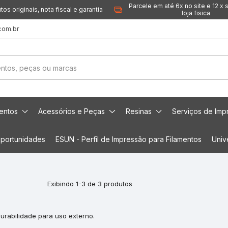
Parcele em até 6x no site e 12 x 
tos originais, nota fiscal e garantia
loja fisica
com.br
mentos
Acessórios e Peças
Resinas
Serviços de Imp
portunidades
ESUN - Perfil de Impressão para Filamentos
Univ
Exibindo 1-3 de 3 produtos
urabilidade para uso externo.