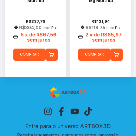
Multfila
1kg Multfila
R$337,78
R$131,94
R$304,00
R$118,75
com
Pix
com
Pix
5
x de
R$67,56
2
x de
R$65,97
sem juros
sem juros
COMPRAR
COMPRAR
Entre para o universo ARTBOX3D
Receba lançamentos, conteúdos sobre impressão