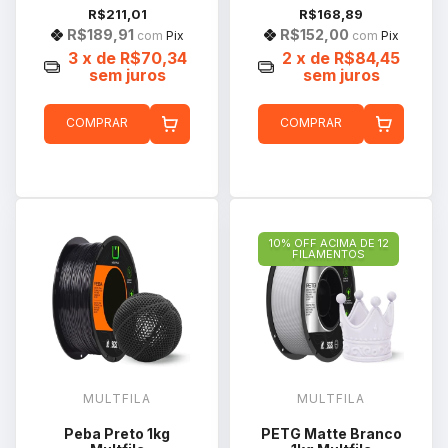
R$211,01
R$168,89
R$189,91
R$152,00
com
Pix
com
Pix
3
x de
R$70,34
2
x de
R$84,45
sem juros
sem juros
COMPRAR
COMPRAR
10% OFF ACIMA DE 12
FILAMENTOS
MULTFILA
MULTFILA
Peba Preto 1kg
PETG Matte Branco