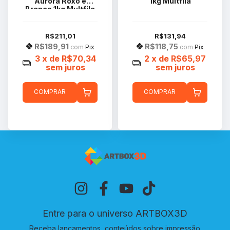
Aurora Roxo e
1kg Multfila
Branco 1kg Multfila
R$211,01
R$131,94
R$189,91
R$118,75
com
Pix
com
Pix
3
x de
R$70,34
2
x de
R$65,97
sem juros
sem juros
COMPRAR
COMPRAR
Entre para o universo ARTBOX3D
Receba lançamentos, conteúdos sobre impressão