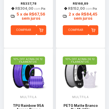
R$337,78
R$168,89
R$304,00
R$152,00
com
Pix
com
Pix
5
x de
R$67,56
2
x de
R$84,45
sem juros
sem juros
COMPRAR
COMPRAR
10% OFF ACIMA DE 12
10% OFF ACIMA DE 12
FILAMENTOS
FILAMENTOS
MULTFILA
MULTFILA
TPU Rainbow 95A
PETG Matte Branco