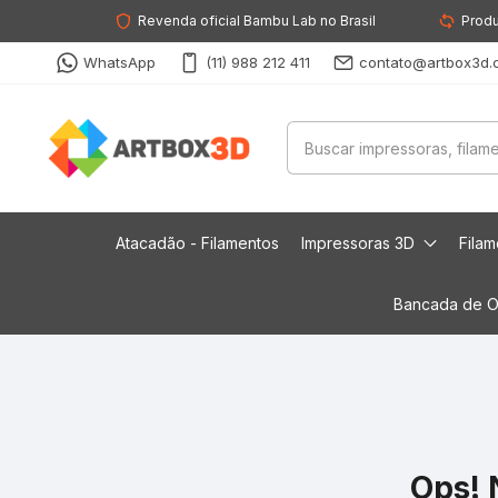
Revenda oficial Bambu Lab no Brasil
Produ
WhatsApp
(11) 988 212 411
contato@artbox3d.
Atacadão - Filamentos
Impressoras 3D
Fila
Bancada de O
Ops! 