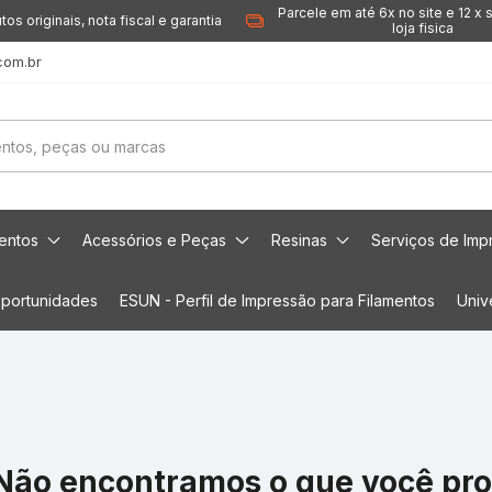
Parcele em até 6x no site e 12 x 
tos originais, nota fiscal e garantia
loja fisica
com.br
mentos
Acessórios e Peças
Resinas
Serviços de Imp
portunidades
ESUN - Perfil de Impressão para Filamentos
Univ
Não encontramos o que você pr