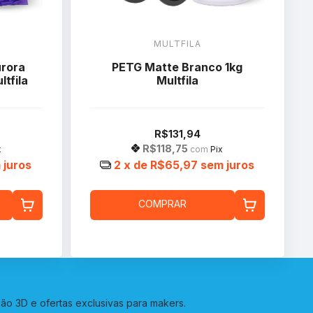
MULTFILA
rora
PETG Matte Branco 1kg
tfila
Multfila
R$131,94
R$118,75
x
com
Pix
 juros
2
x de
R$65,97
sem juros
COMPRAR
o 3D e ofertas exclusivas para makers.