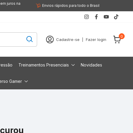
sem juros na
Envios rápidos para todo o Brasil
0
Cadastre-se
|
Fazer login
ressão
Treinamentos Presenciais
Novidades
erso Gamer
ocurou