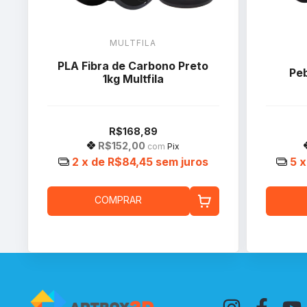
MULTFILA
PLA Fibra de Carbono Preto
Peb
1kg Multfila
R$168,89
R$152,00
com
Pix
2
x de
R$84,45
sem juros
5
x
COMPRAR