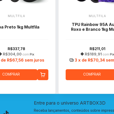
MULTFILA
MULTFILA
TPU Rainbow 95A Au
a Preto 1kg Multfila
Roxo e Branco 1kg Mul
R$337,78
R$211,01
R$304,00
R$189,91
com
Pix
com
Pi
 de
R$67,56
sem juros
3
x de
R$70,34
sem
COMPRAR
COMPRAR
Entre para o universo ARTBOX3D
Receba lançamentos, conteúdos sobre impressã