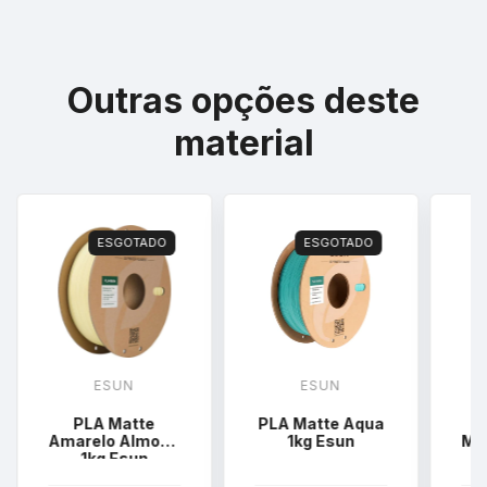
Outras opções deste
material
ESGOTADO
ESGOTADO
ESUN
ESUN
PLA Matte
PLA Matte Aqua
Amarelo Almond
1kg Esun
Ma
1kg Esun