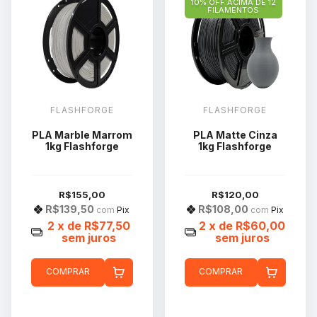
10% OFF ACIMA DE 12
FILAMENTOS
FLASHFORGE
FLASHFORGE
PLA Marble Marrom
PLA Matte Cinza
1kg Flashforge
1kg Flashforge
R$155,00
R$120,00
R$139,50
R$108,00
com
Pix
com
Pix
2
x de
R$77,50
2
x de
R$60,00
sem juros
sem juros
COMPRAR
COMPRAR