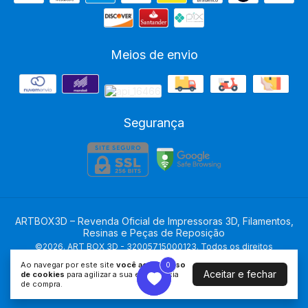
Meios de envio
Segurança
ARTBOX3D – Revenda Oficial de Impressoras 3D, Filamentos,
Resinas e Peças de Reposição
©2026. ART BOX 3D - 32005715000123. Todos os direitos
reservados.
Ao navegar por este site
você aceita o uso
0
0
Aceitar e fechar
de cookies
para agilizar a sua experiência
de compra.