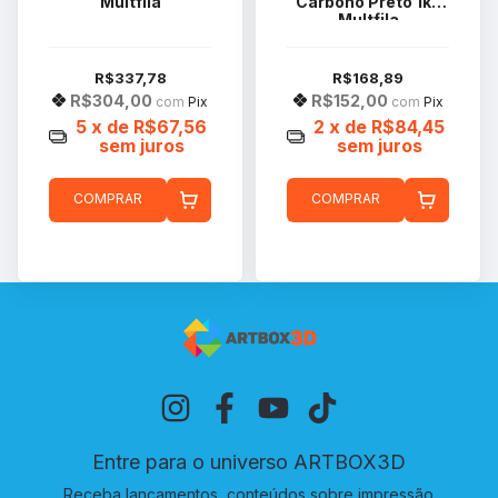
Multfila
Carbono Preto 1kg
Multfila
R$337,78
R$168,89
R$304,00
R$152,00
com
Pix
com
Pix
5
x de
R$67,56
2
x de
R$84,45
sem juros
sem juros
COMPRAR
COMPRAR
Entre para o universo ARTBOX3D
Receba lançamentos, conteúdos sobre impressão