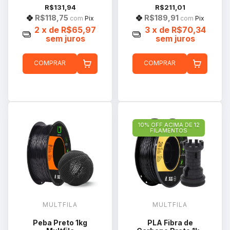
R$131,94
R$211,01
R$118,75
R$189,91
com
Pix
com
Pix
2
x de
R$65,97
3
x de
R$70,34
sem juros
sem juros
COMPRAR
COMPRAR
10% OFF ACIMA DE 12
FILAMENTOS
MULTFILA
MULTFILA
Peba Preto 1kg
PLA Fibra de