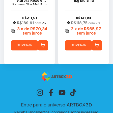
Aurora Roxo e
1kg Multfila
Branco 1kg Multfila
R$211,01
R$131,94
R$189,91
R$118,75
com
Pix
com
Pix
3
x de
R$70,34
2
x de
R$65,97
sem juros
sem juros
COMPRAR
COMPRAR
Entre para o universo ARTBOX3D
Receba lançamentos, conteúdos sobre impressão