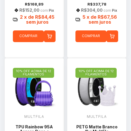
R$168,89
R$337,78
R$152,00
R$304,00
com
Pix
com
Pix
2
x de
R$84,45
5
x de
R$67,56
sem juros
sem juros
COMPRAR
COMPRAR
10% OFF ACIMA DE 12
10% OFF ACIMA DE 12
FILAMENTOS
FILAMENTOS
MULTFILA
MULTFILA
TPU Rainbow 95A
PETG Matte Branco