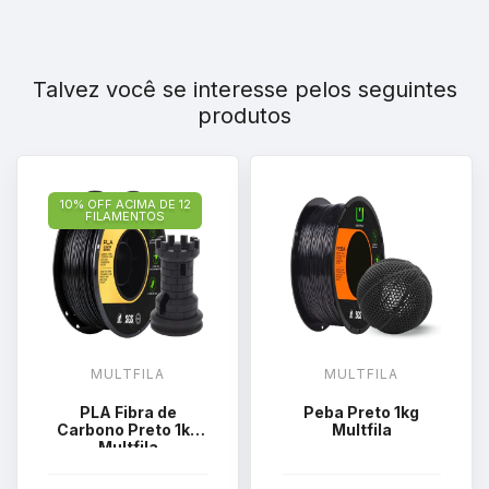
Talvez você se interesse pelos seguintes
produtos
10% OFF ACIMA DE 12
FILAMENTOS
MULTFILA
MULTFILA
PLA Fibra de
Peba Preto 1kg
Carbono Preto 1kg
Multfila
Multfila