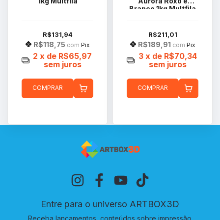
1kg Multfila
Aurora Roxo e
Branco 1kg Multfila
R$131,94
R$211,01
R$118,75
R$189,91
com
Pix
com
Pix
2
x de
R$65,97
3
x de
R$70,34
sem juros
sem juros
COMPRAR
COMPRAR
Entre para o universo ARTBOX3D
Receba lançamentos, conteúdos sobre impressão