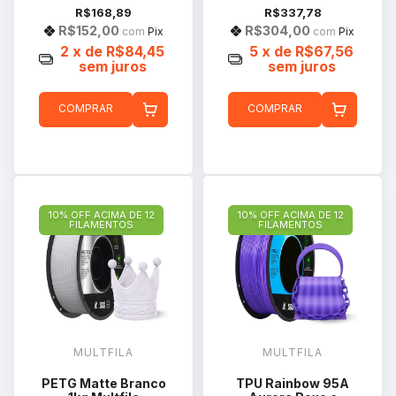
R$168,89
R$337,78
R$152,00
R$304,00
com
Pix
com
Pix
2
x de
R$84,45
5
x de
R$67,56
sem juros
sem juros
COMPRAR
COMPRAR
10% OFF ACIMA DE 12
10% OFF ACIMA DE 12
FILAMENTOS
FILAMENTOS
MULTFILA
MULTFILA
PETG Matte Branco
TPU Rainbow 95A