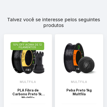
Talvez você se interesse pelos seguintes
produtos
10% OFF ACIMA DE 12
FILAMENTOS
MULTFILA
MULTFILA
PLA Fibra de
Peba Preto 1kg
Carbono Preto 1kg
Multfila
Multfila