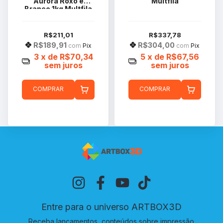
Aurora Roxo e
Multfila
Branco 1kg Multfila
R$211,01
R$337,78
R$189,91
R$304,00
com
Pix
com
Pix
3
x de
R$70,34
5
x de
R$67,56
sem juros
sem juros
COMPRAR
COMPRAR
Entre para o universo ARTBOX3D
Receba lançamentos, conteúdos sobre impressão