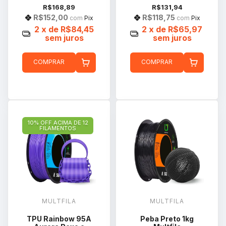
R$168,89
R$131,94
R$152,00
R$118,75
com
Pix
com
Pix
2
x de
R$84,45
2
x de
R$65,97
sem juros
sem juros
COMPRAR
COMPRAR
10% OFF ACIMA DE 12
FILAMENTOS
MULTFILA
MULTFILA
TPU Rainbow 95A
Peba Preto 1kg