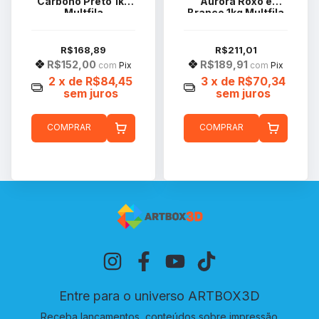
Carbono Preto 1kg
Aurora Roxo e
Multfila
Branco 1kg Multfila
R$168,89
R$211,01
R$152,00
R$189,91
com
Pix
com
Pix
2
x de
R$84,45
3
x de
R$70,34
sem juros
sem juros
COMPRAR
COMPRAR
Entre para o universo ARTBOX3D
Receba lançamentos, conteúdos sobre impressão