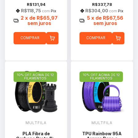
R$131,94
R$337,78
R$118,75
R$304,00
com
Pix
com
Pix
2
x de
R$65,97
5
x de
R$67,56
sem juros
sem juros
COMPRAR
COMPRAR
10% OFF ACIMA DE 12
10% OFF ACIMA DE 12
FILAMENTOS
FILAMENTOS
MULTFILA
MULTFILA
PLA Fibra de
TPU Rainbow 95A