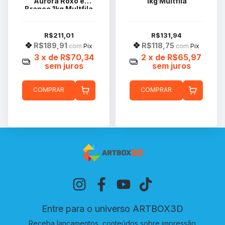
Aurora Roxo e
1kg Multfila
Branco 1kg Multfila
R$211,01
R$131,94
R$189,91
R$118,75
com
Pix
com
Pix
3
x de
R$70,34
2
x de
R$65,97
sem juros
sem juros
COMPRAR
COMPRAR
Entre para o universo ARTBOX3D
Receba lançamentos, conteúdos sobre impressão