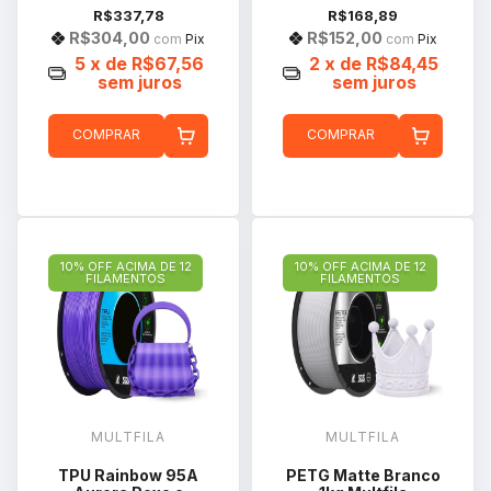
R$337,78
R$168,89
R$304,00
R$152,00
com
Pix
com
Pix
5
x de
R$67,56
2
x de
R$84,45
sem juros
sem juros
COMPRAR
COMPRAR
10% OFF ACIMA DE 12
10% OFF ACIMA DE 12
FILAMENTOS
FILAMENTOS
MULTFILA
MULTFILA
TPU Rainbow 95A
PETG Matte Branco