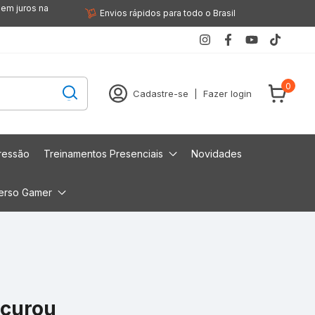
sem juros na
Envios rápidos para todo o Brasil
0
Cadastre-se
|
Fazer login
ressão
Treinamentos Presenciais
Novidades
erso Gamer
ocurou