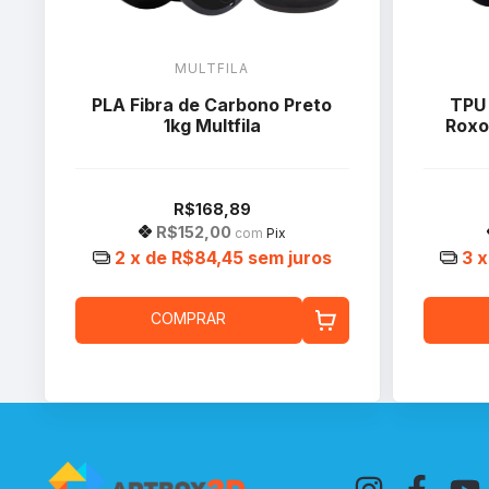
MULTFILA
PLA Fibra de Carbono Preto
TPU
1kg Multfila
Roxo
R$168,89
R$152,00
com
Pix
2
x de
R$84,45
sem juros
3
x
COMPRAR