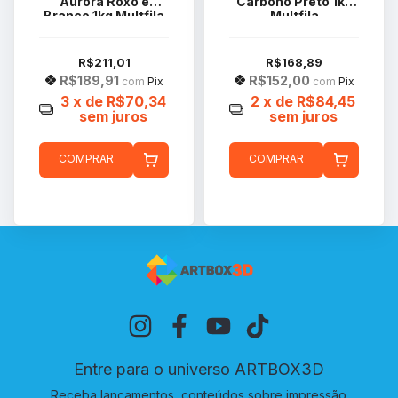
Aurora Roxo e
Carbono Preto 1kg
Branco 1kg Multfila
Multfila
R$211,01
R$168,89
R$189,91
R$152,00
com
Pix
com
Pix
3
x de
R$70,34
2
x de
R$84,45
sem juros
sem juros
COMPRAR
COMPRAR
Entre para o universo ARTBOX3D
Receba lançamentos, conteúdos sobre impressão