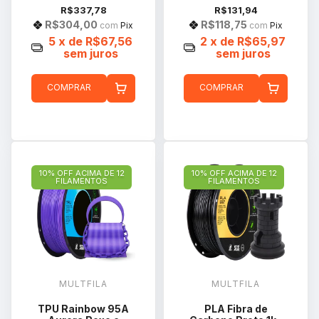
R$337,78
R$131,94
R$304,00
R$118,75
com
Pix
com
Pix
5
x de
R$67,56
2
x de
R$65,97
sem juros
sem juros
COMPRAR
COMPRAR
10% OFF ACIMA DE 12
10% OFF ACIMA DE 12
FILAMENTOS
FILAMENTOS
MULTFILA
MULTFILA
TPU Rainbow 95A
PLA Fibra de