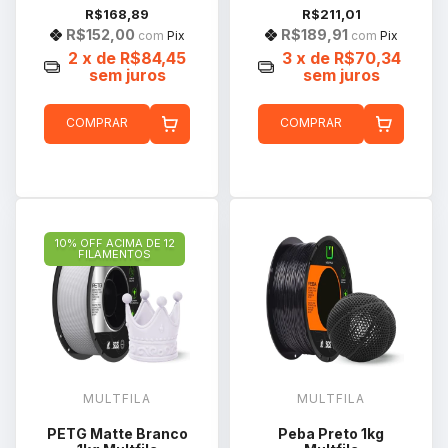
R$168,89
R$211,01
R$152,00
R$189,91
com
Pix
com
Pix
2
x de
R$84,45
3
x de
R$70,34
sem juros
sem juros
COMPRAR
COMPRAR
10% OFF ACIMA DE 12
FILAMENTOS
MULTFILA
MULTFILA
PETG Matte Branco
Peba Preto 1kg