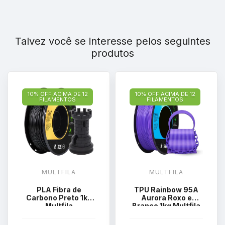
Talvez você se interesse pelos seguintes
produtos
10% OFF ACIMA DE 12
10% OFF ACIMA DE 12
FILAMENTOS
FILAMENTOS
MULTFILA
MULTFILA
PLA Fibra de
TPU Rainbow 95A
Carbono Preto 1kg
Aurora Roxo e
Multfila
Branco 1kg Multfila