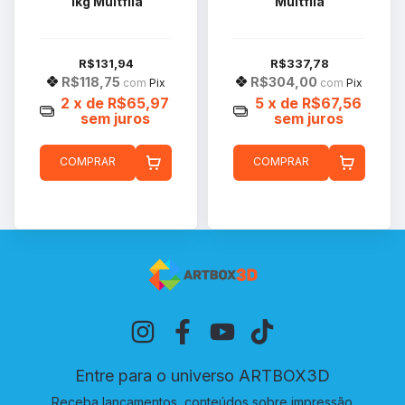
1kg Multfila
Multfila
R$131,94
R$337,78
R$118,75
R$304,00
com
Pix
com
Pix
2
x de
R$65,97
5
x de
R$67,56
sem juros
sem juros
COMPRAR
COMPRAR
Entre para o universo ARTBOX3D
Receba lançamentos, conteúdos sobre impressão